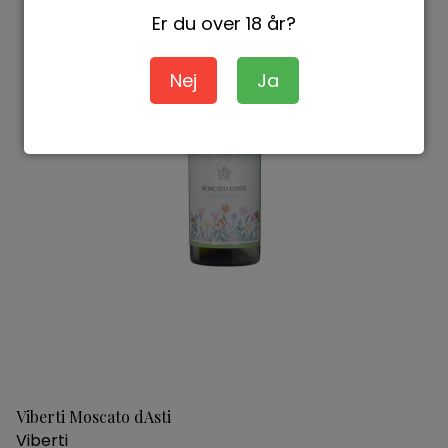
Er du over 18 år?
Nej
Ja
Viberti Moscato dAsti
Viberti