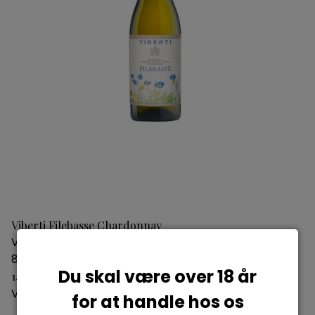
Viberti Filebasse Chardonnay
Viberti
8033120842320
Du skal være over 18 år
149,00 DKK
Vis produkt
for at handle hos os