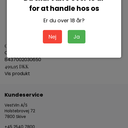
for at handle hos os
Er du over 18 år?
Nej
Ja
Casa Castillo Pie Franco 2010
Casa Castillo
8437002030650
499,95 DKK
Vis produkt
Kundeservice
VestVin A/S
Holstebrovej 72
7800 Skive
+45 2540 7800