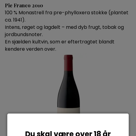
Pie Franco 2010
100 % Monastrell fra pre-phylloxera stokke (plantet
ca. 1941).
Intens, røget og lagdelt – med dyb frugt, tobak og
jordbundsnoter.
En sjælden kultvin, som er eftertragtet blandt
kendere verden over.
Du skal være over 18 år