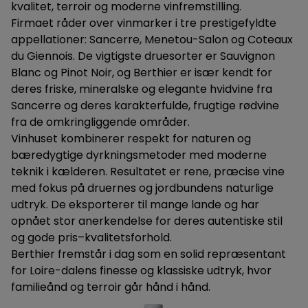
kvalitet, terroir og moderne vinfremstilling.
Firmaet råder over vinmarker i tre prestigefyldte
appellationer: Sancerre, Menetou-Salon og Coteaux
du Giennois. De vigtigste druesorter er Sauvignon
Blanc og Pinot Noir, og Berthier er især kendt for
deres friske, mineralske og elegante hvidvine fra
Sancerre og deres karakterfulde, frugtige rødvine
fra de omkringliggende områder.
Vinhuset kombinerer respekt for naturen og
bæredygtige dyrkningsmetoder med moderne
teknik i kælderen. Resultatet er rene, præcise vine
med fokus på druernes og jordbundens naturlige
udtryk. De eksporterer til mange lande og har
opnået stor anerkendelse for deres autentiske stil
og gode pris–kvalitetsforhold.
Berthier fremstår i dag som en solid repræsentant
for Loire-dalens finesse og klassiske udtryk, hvor
familieånd og terroir går hånd i hånd.