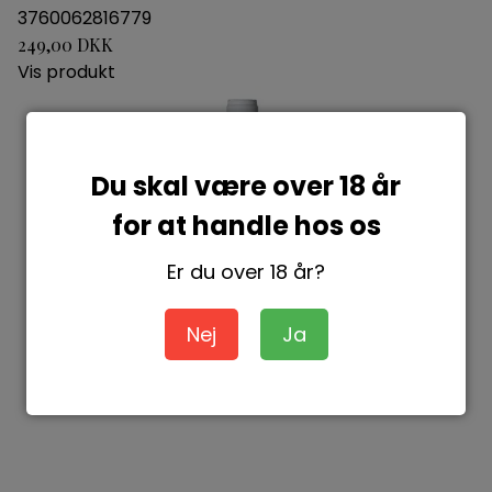
3760062816779
249,00 DKK
Vis produkt
Du skal være over 18 år
for at handle hos os
Er du over 18 år?
Nej
Ja