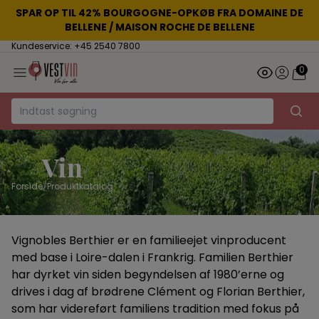
SPAR OP TIL 42% BOURGOGNE-OPKØB FRA DOMAINE DE
BELLENE / MAISON ROCHE DE BELLENE
Kundeservice: +45 2540 7800
0
Vin
Forside
/
Produktkatalog
Vignobles Berthier er en familieejet vinproducent
med base i Loire-dalen i Frankrig. Familien Berthier
har dyrket vin siden begyndelsen af 1980’erne og
drives i dag af brødrene Clément og Florian Berthier,
som har videreført familiens tradition med fokus på