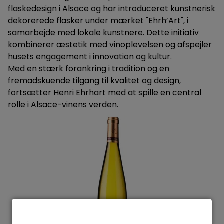
flaskedesign i Alsace og har introduceret kunstnerisk
dekorerede flasker under mærket "Ehrh’Art", i
samarbejde med lokale kunstnere. Dette initiativ
kombinerer æstetik med vinoplevelsen og afspejler
husets engagement i innovation og kultur.
Med en stærk forankring i tradition og en
fremadskuende tilgang til kvalitet og design,
fortsætter Henri Ehrhart med at spille en central
rolle i Alsace-vinens verden.