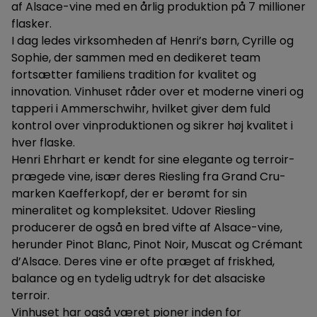
af Alsace-vine med en årlig produktion på 7 millioner
flasker.
I dag ledes virksomheden af Henri’s børn, Cyrille og
Sophie, der sammen med en dedikeret team
fortsætter familiens tradition for kvalitet og
innovation. Vinhuset råder over et moderne vineri og
tapperi i Ammerschwihr, hvilket giver dem fuld
kontrol over vinproduktionen og sikrer høj kvalitet i
hver flaske.
Henri Ehrhart er kendt for sine elegante og terroir-
prægede vine, især deres Riesling fra Grand Cru-
marken Kaefferkopf, der er berømt for sin
mineralitet og kompleksitet. Udover Riesling
producerer de også en bred vifte af Alsace-vine,
herunder Pinot Blanc, Pinot Noir, Muscat og Crémant
d’Alsace. Deres vine er ofte præget af friskhed,
balance og en tydelig udtryk for det alsaciske
terroir.
Vinhuset har også været pioner inden for