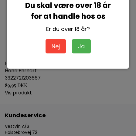
Du skal være over 18 år
for at handle hos os
Er du over 18 år?
Nej
Ja
Henri Ehrhart Riesling
Henri Ehrhart
3322721203667
89,95 DKK
Vis produkt
Kundeservice
VestVin A/S
Holstebrovej 72