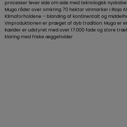
processer lever side om side med teknologisk nyskabel
Danmark
Danmark
Riesling
Sangiovese
Muga råder over omkring 70 hektar vinmarker i Rioja A
Frankrig
Frankrig
Tempranillo
Zinfandel
Klimaforholdene – blanding af kontinentalt og middelha
Georgien
Georgien
Vinproduktionen er præget af dyb tradition: Muga er et 
Italien
Italien
kælder er udstyret med over 17.000 fade og store træka
New Zealand
New Zealand
klaring med friske æggehvider
Portugal
Spanien
Spanien
Sydafrika
Sydafrika
Tyskland
Tyskland
USA
USA
Østrig
Østrig
Portvin
Dessertvin
Portugal
Danmark