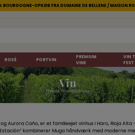
2% BOURGOGNE-OPKØB FRA DOMAINE DE BELLENE / MAISON RO
PREMIUM
VIN T
ROSÉ
PORTVIN
VINE
FEST
Vin
Forside
/
Produktkatalog
non
Rosévin
Carignan
Champagne
Cinsault
Gelber Muskateller
Gewürtztra
Frankrig
Frankrig
g Aurora Caño, er et familieejet vinhus i Haro, Rioja Alta
Italien
Merlot
Negroamar
a Estación” kombinerer Muga håndværk med moderne metoder
New Zealand
Portugieser
Primitivo