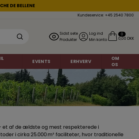
CHE DE BELLENE
Kundeservice: +45 2540 7800
Sidst sete
Log ind
0
0,00 DKK
Produkter
Min konto
IL
OM
EVENTS
ERHVERV
OS
Mousserende vin
Chardonnay
miner
Grauburgunder
Brasilien
 – et af de ældste og mest respekterede i
o
Danmark
Petite Sirah
 i cirka 25.000 m² faciliteter, hvor traditionelle
Frankrig
Regent