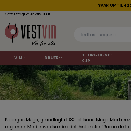
SPAR OP TIL 4
Gratis fragt over
799 DKK
BOURGOGNE-
VIN
DRUER
KUP
Rødvin
Aligoté
Hvidvin
Cabernet Sauvig
Dornfelder
Gamay
Argentina
Argentina
Bodegas Muga, grundlagt i 1932 af Isaac Muga Martínez o
Australien
Grenache
Australien
Malbec
regionen. Med hovedsæde i det historiske “Barrio de l
Chile
Chile
Pinot Gris
Pinot Noir