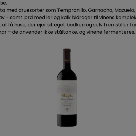
se.
Portugal
Sauvignon Blanc
Spätburgun
lta med druesorter som Tempranillo, Garnacha, Mazuelo,
Spanien
Weissburgunder
Øvrige drue
v – samt jord med ler og kalk bidrager til vinens kompleks
Tyskland
af få huse, der ejer sit eget bødkeri og selv fremstiller 
Østrig
r – de anvender ikke ståltanke, og vinene fermenteres, m
Georgien
USA
Chile