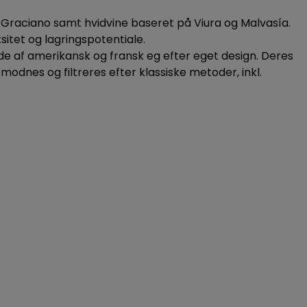
Georgien
der
Syrah
 Graciano samt hvidvine baseret på Viura og Malvasía.
Italien
r
itet og lagringspotentiale.
Spanien
fade af amerikansk og fransk eg efter eget design. Deres
Tyskland
odnes og filtreres efter klassiske metoder, inkl.
Østrig