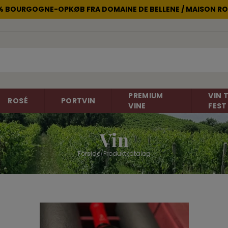
2% BOURGOGNE-OPKØB FRA DOMAINE DE BELLENE / MAISON RO
PREMIUM
VIN T
ROSÉ
PORTVIN
VINE
FEST
Vin
Forside
/
Produktkatalog
non
Rosévin
Carignan
Champagne
Cinsault
Gelber Muskateller
Gewürtztra
Frankrig
Frankrig
Italien
Merlot
Negroamar
New Zealand
Portugieser
Primitivo