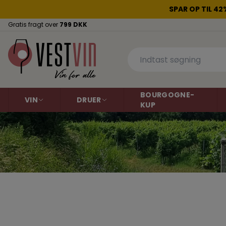
SPAR OP TIL 4
Gratis fragt over
799 DKK
BOURGOGNE-
VIN
DRUER
KUP
Rødvin
Aligoté
Hvidvin
Cabernet Sauvig
Dornfelder
Gamay
Argentina
Argentina
Australien
Grenache
Australien
Malbec
Chile
Chile
Pinot Gris
Pinot Noir