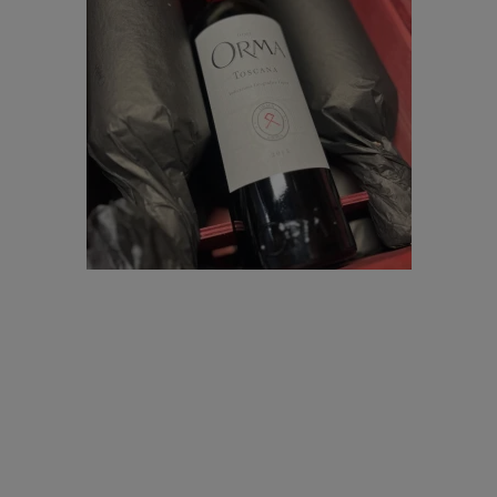
Portugal
Sauvignon Blanc
Spätburgun
Spanien
Weissburgunder
Øvrige drue
Tyskland
Østrig
Georgien
USA
Chile