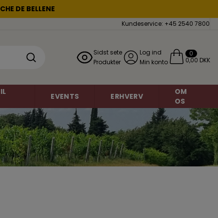
CHE DE BELLENE
Kundeservice: +45 2540 7800
Sidst sete
Log ind
0
0,00 DKK
Produkter
Min konto
IL
OM
EVENTS
ERHVERV
OS
Mousserende vin
Chardonnay
miner
Grauburgunder
Brasilien
o
Danmark
Petite Sirah
Frankrig
Regent