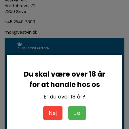
VestVin A/S
Holstebrovej 72
7800 Skive
+45 2540 7800
mail@vestvin.dk
Du skal være over 18 år
for at handle hos os
Er du over 18 år?
Nej
Ja