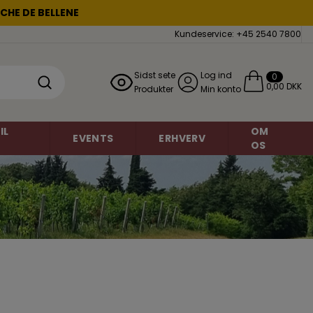
CHE DE BELLENE
Kundeservice: +45 2540 7800
Sidst sete
Log ind
0
0,00 DKK
Produkter
Min konto
IL
OM
EVENTS
ERHVERV
OS
Mousserende vin
Chardonnay
miner
Grauburgunder
Brasilien
o
Danmark
Petite Sirah
Frankrig
Regent