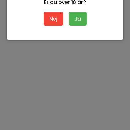
Er du over 18 år?
Nej
Ja