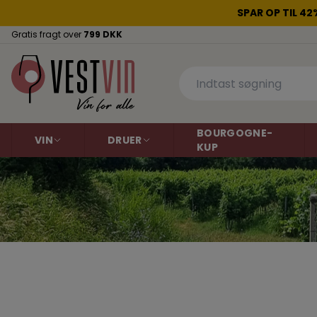
SPAR OP TIL 4
Gratis fragt over
799 DKK
BOURGOGNE-
VIN
DRUER
KUP
Rødvin
Aligoté
Hvidvin
Cabernet Sauvig
Dornfelder
Gamay
Argentina
Argentina
Australien
Grenache
Australien
Malbec
Chile
Chile
Pinot Gris
Pinot Noir