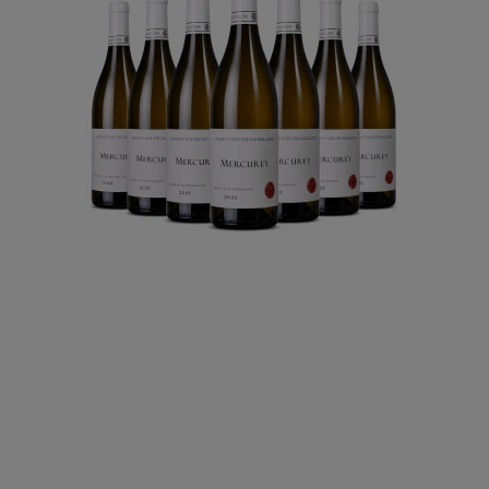
Portugal
Sauvignon Blanc
Spätburgun
Spanien
Weissburgunder
Øvrige drue
Tyskland
Østrig
Georgien
USA
Chile