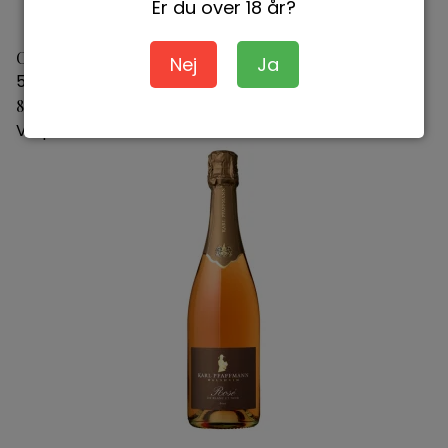
Er du over 18 år?
Casal Mendes Rose
Nej
Ja
5601213184867
89,95 DKK
Vis produkt