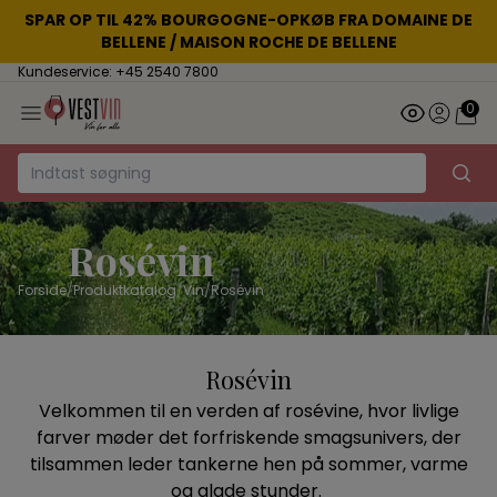
SPAR OP TIL 42% BOURGOGNE-OPKØB FRA DOMAINE DE
BELLENE / MAISON ROCHE DE BELLENE
Kundeservice: +45 2540 7800
0
Rosévin
Forside
/
Produktkatalog
/
Vin
/
Rosévin
Rosévin
Velkommen til en verden af rosévine, hvor livlige
farver møder det forfriskende smagsunivers, der
tilsammen leder tankerne hen på sommer, varme
og glade stunder.