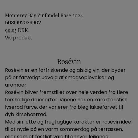
Monterey Bay Zinfandel Rose 2024
5031992039902
99,95 DKK
Vis produkt
Rosévin
Rosévin er en forfriskende og alsidig vin, der byder
på et farverigt udvalg af smagsoplevelser og
aromaer.
Rosévin bliver fremstillet over hele verden fra flere
forskellige druesorter. Vinene har en karakteristisk
lyserød farve, der varierer fra bleg laksefarvet til
dyb kirsebærrød.
Med sin lette og frugtagtige karakter er rosévin ideel
til at nyde på en varm sommerdag på terrassen,
eller som et festligt valg til enhver lejlighed.