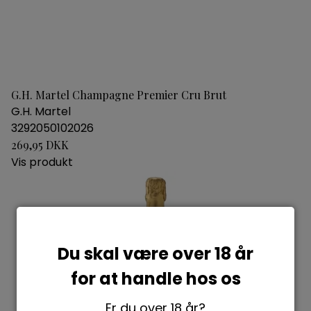
G.H. Martel Champagne Premier Cru Brut
G.H. Martel
3292050102026
269,95 DKK
Vis produkt
Du skal være over 18 år
for at handle hos os
Er du over 18 år?