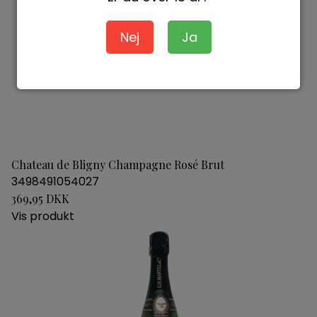
Nej
Ja
Chateau de Bligny Champagne Rosé Brut
3498491054027
369,95 DKK
Vis produkt