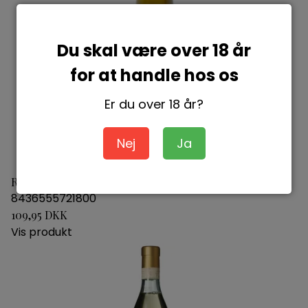
Du skal være over 18 år
for at handle hos os
Er du over 18 år?
Nej
Ja
Rafael Canizares
8436555721800
109,95 DKK
Vis produkt