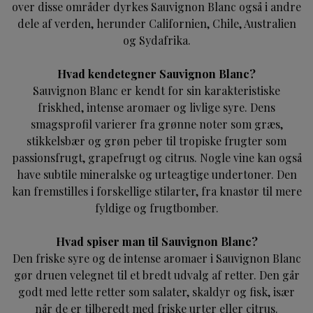
over disse områder dyrkes Sauvignon Blanc også i andre
dele af verden, herunder
Californien
,
Chile
,
Australien
og
Sydafrika
.
Hvad kendetegner Sauvignon Blanc?
Sauvignon Blanc er kendt for sin karakteristiske
friskhed, intense aromaer og livlige syre. Dens
smagsprofil varierer fra grønne noter som græs,
stikkelsbær og grøn peber til tropiske frugter som
passionsfrugt, grapefrugt og citrus. Nogle vine kan også
have subtile mineralske og urteagtige undertoner. Den
kan fremstilles i forskellige stilarter, fra knastør til mere
fyldige og frugtbomber.
Hvad spiser man til Sauvignon Blanc?
Den friske syre og de intense aromaer i Sauvignon Blanc
gør druen velegnet til et bredt udvalg af retter. Den går
godt med lette retter som salater, skaldyr og fisk, især
når de er tilberedt med friske urter eller citrus.