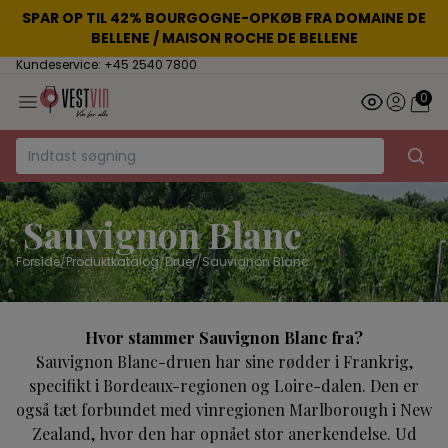
SPAR OP TIL 42% BOURGOGNE-OPKØB FRA DOMAINE DE
BELLENE / MAISON ROCHE DE BELLENE
Kundeservice: +45 2540 7800
0
Sauvignon Blanc
Forside
/
Produktkatalog
/
Druer
/
Sauvignon Blanc
Hvor stammer Sauvignon Blanc fra?
Sauvignon Blanc-druen har sine rødder i
Frankrig
,
specifikt i Bordeaux-regionen og Loire-dalen. Den er
også tæt forbundet med vinregionen Marlborough i
New
Zealand
, hvor den har opnået stor anerkendelse. Ud