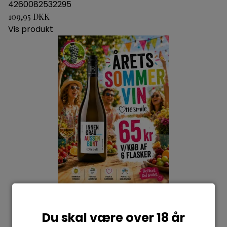
4260082532295
109,95 DKK
Vis produkt
Du skal være over 18 år