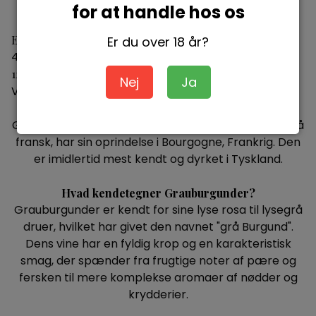
for at handle hos os
Emil Bauer One Smile Grauburgunder Trocken 2024
Er du over 18 år?
4260213815983
129,95 DKK
Nej
Ja
Vis produkt
Hvor stammer Grauburgunder fra?
Grauburgunder-druen, også kendt som
Pinot Gris
på
fransk, har sin oprindelse i Bourgogne,
Frankrig
. Den
er imidlertid mest kendt og dyrket i
Tyskland
.
Hvad kendetegner Grauburgunder?
Grauburgunder er kendt for sine lyse rosa til lysegrå
druer, hvilket har givet den navnet "grå Burgund".
Dens vine har en fyldig krop og en karakteristisk
smag, der spænder fra frugtige noter af pære og
fersken til mere komplekse aromaer af nødder og
krydderier.