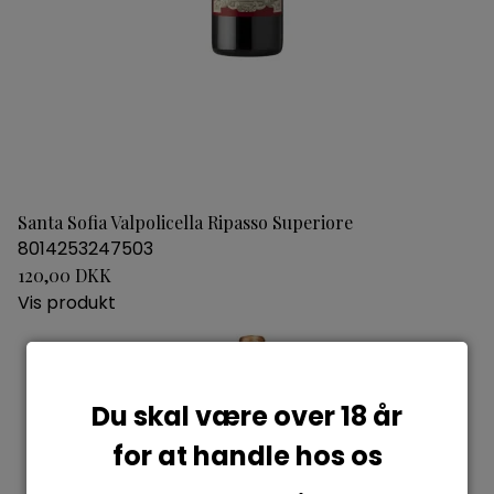
Santa Sofia Valpolicella Ripasso Superiore
8014253247503
120,00 DKK
Vis produkt
Du skal være over 18 år
for at handle hos os