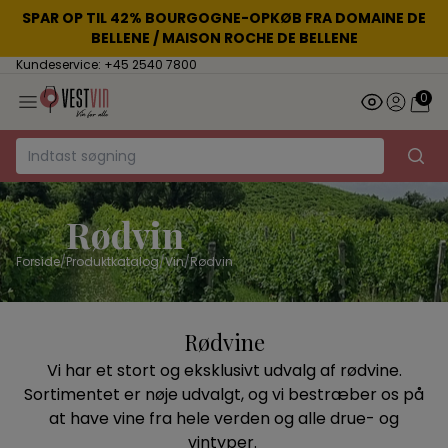
SPAR OP TIL 42% BOURGOGNE-OPKØB FRA DOMAINE DE
BELLENE / MAISON ROCHE DE BELLENE
Kundeservice: +45 2540 7800
0
Rødvin
Forside
/
Produktkatalog
/
Vin
/
Rødvin
Rødvine
Vi har et stort og eksklusivt udvalg af rødvine.
Sortimentet er nøje udvalgt, og vi bestræber os på
at have vine fra hele verden og alle drue- og
vintyper.