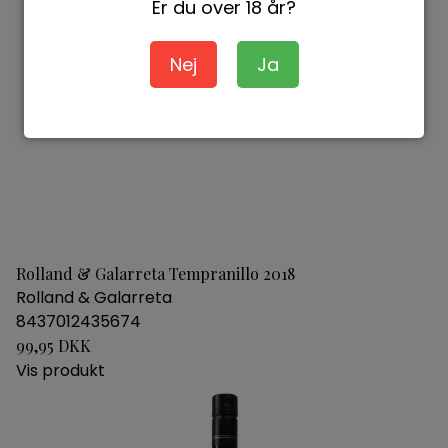
Er du over 18 år?
Nej
Ja
Rolland & Galarreta Tempranillo 2018
Rolland & Galarreta
8437012435674
99,95 DKK
Vis produkt