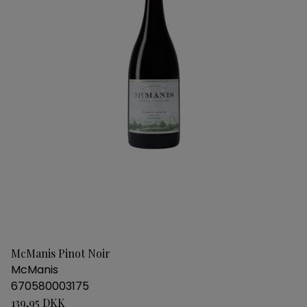
McManis Pinot Noir
McManis
670580003175
139,95 DKK