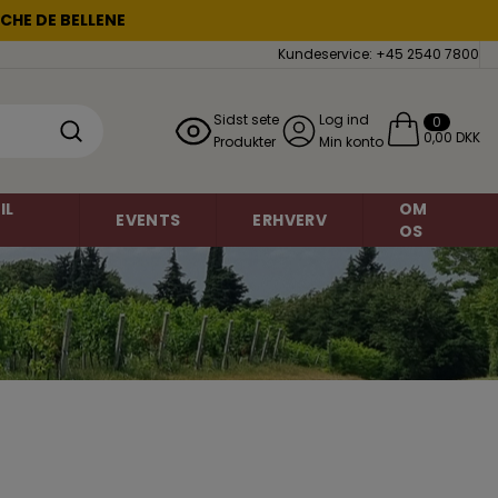
CHE DE BELLENE
Kundeservice: +45 2540 7800
Sidst sete
Log ind
0
0,00 DKK
Produkter
Min konto
IL
OM
EVENTS
ERHVERV
OS
Mousserende vin
Chardonnay
miner
Grauburgunder
Brasilien
o
Danmark
Petite Sirah
Frankrig
Regent