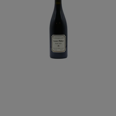
Portugal
Sauvignon Blanc
Spätburgun
Spanien
Weissburgunder
Øvrige drue
Tyskland
Østrig
Georgien
USA
Chile