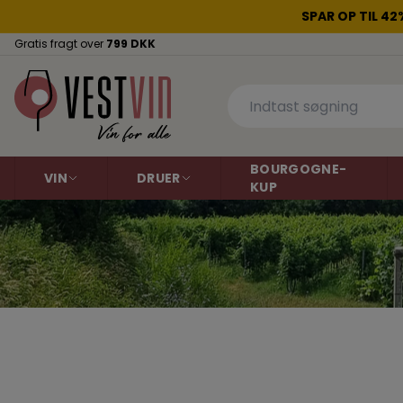
SPAR OP TIL 4
Gratis fragt over
799 DKK
BOURGOGNE-
VIN
DRUER
KUP
Rødvin
Aligoté
Hvidvin
Cabernet Sauvig
Dornfelder
Gamay
Argentina
Argentina
Australien
Grenache
Australien
Malbec
Chile
Chile
Pinot Gris
Pinot Noir