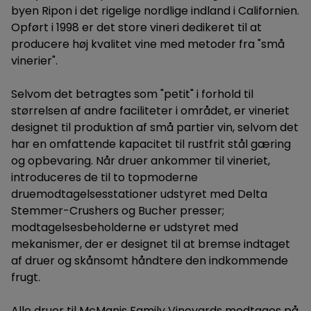
byen Ripon i det rigelige nordlige indland i Californien.
Opført i 1998 er det store vineri dedikeret til at
producere høj kvalitet vine med metoder fra "små
vinerier".
Selvom det betragtes som "petit" i forhold til
størrelsen af andre faciliteter i området, er vineriet
designet til produktion af små partier vin, selvom det
har en omfattende kapacitet til rustfrit stål gæring
og opbevaring. Når druer ankommer til vineriet,
introduceres de til to topmoderne
druemodtagelsesstationer udstyret med Delta
Stemmer-Crushers og Bucher presser;
modtagelsesbeholderne er udstyret med
mekanismer, der er designet til at bremse indtaget
af druer og skånsomt håndtere den indkommende
frugt.
Alle druer til McManis Family Vineyards modtages på