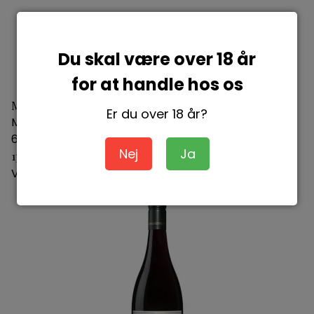
Du skal være over 18 år
for at handle hos os
McManis Chardonnay
Er du over 18 år?
McManis
670580001171
Nej
Ja
139,95 DKK
Vis produkt