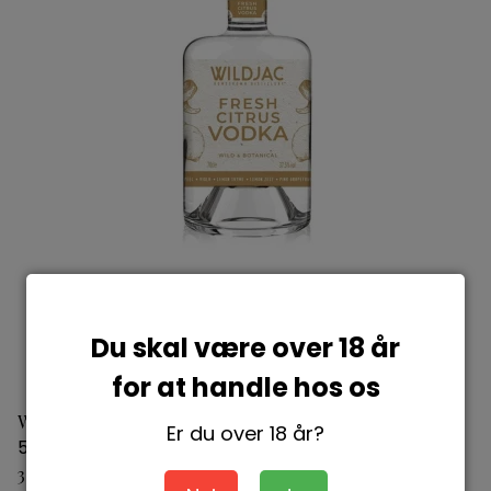
Du skal være over 18 år
for at handle hos os
Wildjac Fresh Citrus Vodka
Er du over 18 år?
5060775940012
349,95 DKK