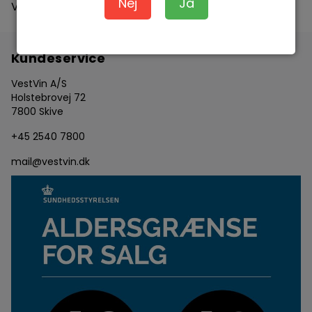
Nej
Ja
Vis produkt
Kundeservice
VestVin A/S
Holstebrovej 72
7800 Skive
+45 2540 7800
mail@vestvin.dk