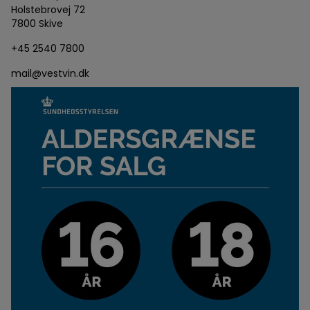
Holstebrovej 72
7800 Skive
+45 2540 7800
mail@vestvin.dk