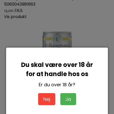
5060042981663
13,00 DKK
Vis produkt
Du skal være over 18 år
for at handle hos os
Er du over 18 år?
Nej
Ja