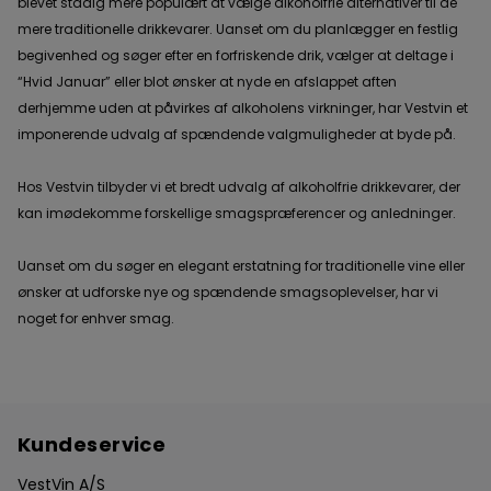
blevet stadig mere populært at vælge alkoholfrie alternativer til de
mere traditionelle drikkevarer. Uanset om du planlægger en festlig
begivenhed og søger efter en forfriskende drik, vælger at deltage i
“Hvid Januar” eller blot ønsker at nyde en afslappet aften
derhjemme uden at påvirkes af alkoholens virkninger, har Vestvin et
imponerende udvalg af spændende valgmuligheder at byde på.
Hos Vestvin tilbyder vi et bredt udvalg af alkoholfrie drikkevarer, der
kan imødekomme forskellige smagspræferencer og anledninger.
Uanset om du søger en elegant erstatning for traditionelle vine eller
ønsker at udforske nye og spændende smagsoplevelser, har vi
noget for enhver smag.
Kundeservice
VestVin A/S