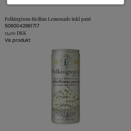
Folkingtons Sicilian Lemonade inkl pant
5060042981717
13,00 DKK
Vis produkt