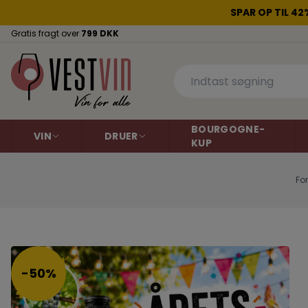
SPAR OP TIL 4
Gratis fragt over
799 DKK
BOURGOGNE-
VIN
DRUER
KUP
Fo
Rødvin
Aligoté
Hvidvin
Cabernet Sauvig
Dornfelder
Gamay
Argentina
Argentina
-50%
Australien
Grenache
Australien
Malbec
Chile
Chile
Pinot Gris
Pinot Noir