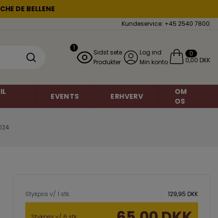
CHE DE BELLENE
Kundeservice: +45 2540 7800
1
Sidst sete
Log ind
0
0,00 DKK
Produkter
Min konto
IL
OM
EVENTS
ERHVERV
OS
024
Mousserende vin
Chardonnay
miner
Grauburgunder
Brasilien
Stykpris v/ 1 stk.
129,95 DKK
o
Danmark
Petite Sirah
Frankrig
65,00 DKK
Regent
Stykpris v/ 6 stk.