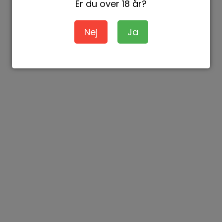
Er du over 18 år?
Nej
Ja