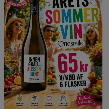
Danmark
Danmark
Riesling
Sangiovese
Frankrig
Frankrig
Tempranillo
Zinfandel
Georgien
Georgien
Italien
Italien
New Zealand
New Zealand
Portugal
Spanien
Spanien
Sydafrika
Sydafrika
Tyskland
Tyskland
USA
USA
Østrig
Østrig
Portvin
Dessertvin
Portugal
Danmark