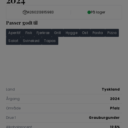
2024
Portugal
Sauvignon Blanc
Spätburgun
Spanien
4260213815983
Weissburgunder
På lager
Øvrige drue
Tyskland
Passer godt til
Østrig
Georgien
Aperitif
Fisk
Fjerkræ
Grill
Hygge
Ost
Pasta
Pizza
USA
Salat
Svinekød
Tapas
Chile
Land
Tyskland
Årgang
2024
Område
Pfalz
Drue 1
Grauburgunder
Alkoholprocent
12,5%