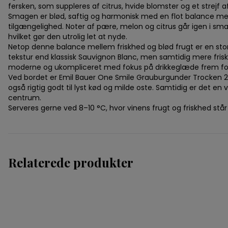
fersken, som suppleres af citrus, hvide blomster og et strejf 
Smagen er blød, saftig og harmonisk med en flot balance melle
tilgængelighed. Noter af pære, melon og citrus går igen i sma
hvilket gør den utrolig let at nyde.
Netop denne balance mellem friskhed og blød frugt er en stor
tekstur end klassisk Sauvignon Blanc, men samtidig mere fri
moderne og ukompliceret med fokus på drikkeglæde frem for
Ved bordet er Emil Bauer One Smile Grauburgunder Trocken 2024 
også rigtig godt til lyst kød og milde oste. Samtidig er det en
centrum.
Serveres gerne ved 8–10 °C, hvor vinens frugt og friskhed står 
Relaterede produkter