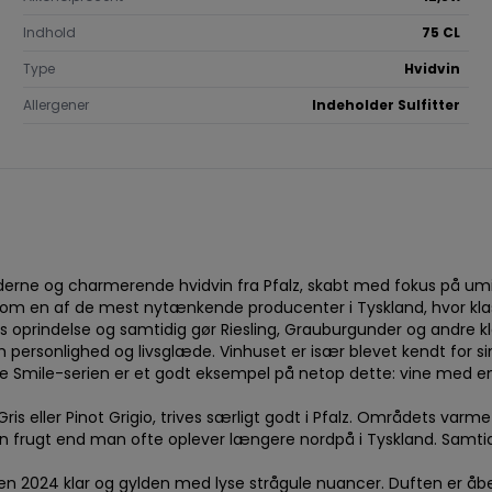
Indhold
75 CL
Type
Hvidvin
Allergener
Indeholder Sulfitter
ne og charmerende hvidvin fra Pfalz, skabt med fokus på umiddel
 som en af de mest nytænkende producenter i Tyskland, hvor k
res oprindelse og samtidig gør Riesling, Grauburgunder og andre k
personlighed og livsglæde. Vinhuset er især blevet kendt for sine
One Smile-serien er et godt eksempel på netop dette: vine med en
is eller Pinot Grigio, trives særligt godt i Pfalz. Områdets var
 frugt end man ofte oplever længere nordpå i Tyskland. Samtid
ken 2024 klar og gylden med lyse strågule nuancer. Duften er 