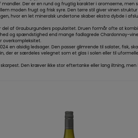
af mandler. Der er en rund og frugtig karakter i aromaerne, men 
m moden frugt og frisk syre. Den tørre stil giver vinen struktu
gen, hvor en let mineralsk undertone skaber ekstra dybde i afslu
 del af Grauburgunders popularitet. Druen formår ofte at kombi
skhed og spændstighed end mange fadlagrede Chardonnay-vine. I 
 overkompleksitet.
en alsidig ledsager. Den passer glimrende til salater, fisk, ska
 vin, der er særdeles velegnet som et glas i solen eller til uform
skarpest. Den kræver ikke stor eftertanke eller lang iltning, men 