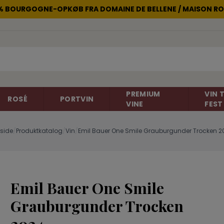
2% BOURGOGNE-OPKØB FRA DOMAINE DE BELLENE / MAISON RO
PREMIUM
VIN T
ROSÉ
PORTVIN
VINE
FEST
rside
/
Produktkatalog
/
Vin
/
Emil Bauer One Smile Grauburgunder Trocken 2
non
Rosévin
Carignan
Champagne
Cinsault
Emil Bauer One Smile
Gelber Muskateller
Gewürtztra
Frankrig
Frankrig
Grauburgunder Trocken
Italien
Merlot
Negroamar
New Zealand
Portugieser
Primitivo