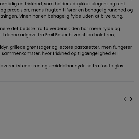
samtidig en friskhed, som holder udtrykket elegant og rent.
r og præcision, mens frugten tilfører en behagelig rundhed og
tningen. Vinen har en behagelig fylde uden at blive tung,
nere det bedste fra to verdener: den har mere fylde og
denne udgave fra Emil Bauer bliver stilen holdt ren,
ldyr, grillede grøntsager og lettere pastaretter, men fungerer
elle sammenkomster, hvor friskhed og tilgængelighed er i
leverer i stedet ren og umiddelbar nydelse fra første glas.