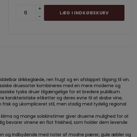
+
LÆG I INDKØBSKURV
-
bar drikkeglæde, ren frugt og en afslappet tilgang til vin.
lassiske druesorter kombineres med en mere moderne og
lassiske tyske druer tilgængelige for et bredere publikum.
 karakteristiske etiketter og deres evne til at skabe vine,
 frisk og ukompliceret stil, men stadig med tydelig regional
me klima og mange solskinstimer giver druerne mulighed for at
ig bevarer vinene en flot friskhed, som holder dem levende
åben og indbydende med noter af modne pærer, gule æbler og