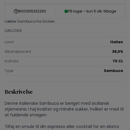
8001305332263
På lager – kun 5 stk. tilbage
Lækker Sambuca fra Sicilien.
Læs mere
Land
Italien
Alkoholprocent
38,0%
Indhold
70 CL
Type
Sambuca
Beskrivelse
Denne italienske Sambuca er beriget med siciliansk
stjerneanis i høj kvalitet og mindre sukker, hvilket er med til
at fuldende smagen.
Tilføj en smule til din espresso eller cocktail for en ekstra