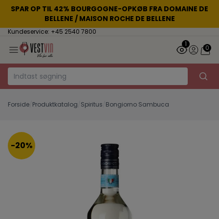
SPAR OP TIL 42% BOURGOGNE-OPKØB FRA DOMAINE DE
BELLENE / MAISON ROCHE DE BELLENE
Kundeservice: +45 2540 7800
1
0
Forside
/
Produktkatalog
/
Spiritus
/
Bongiorno Sambuca
-20%