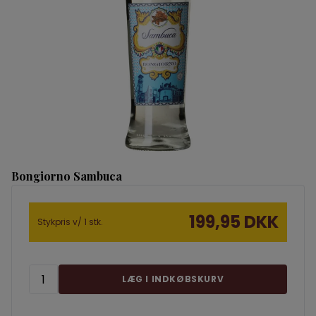
Bongiorno Sambuca
199,95 DKK
Stykpris v/ 1 stk.
LÆG I INDKØBSKURV