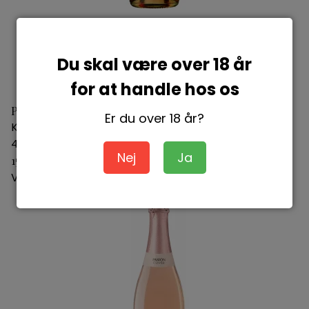
Du skal være over 18 år
for at handle hos os
Pfaffmann Rose de Blanc et Noir Sekt
Er du over 18 år?
Karl Pfaffmann
4260082530789
Nej
Ja
150,00 DKK
Vis produkt