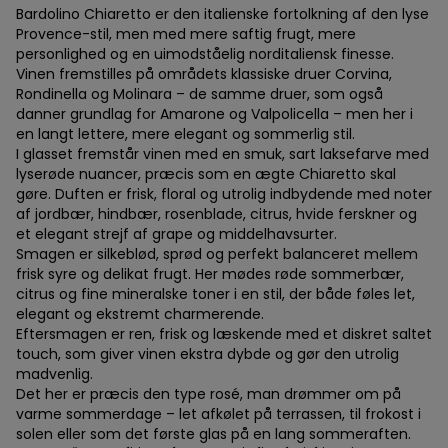
Bardolino Chiaretto er den italienske fortolkning af den lyse
Provence-stil, men med mere saftig frugt, mere
personlighed og en uimodståelig norditaliensk finesse.
Vinen fremstilles på områdets klassiske druer Corvina,
Rondinella og Molinara – de samme druer, som også
danner grundlag for Amarone og Valpolicella – men her i
en langt lettere, mere elegant og sommerlig stil.
I glasset fremstår vinen med en smuk, sart laksefarve med
lyserøde nuancer, præcis som en ægte Chiaretto skal
gøre. Duften er frisk, floral og utrolig indbydende med noter
af jordbær, hindbær, rosenblade, citrus, hvide ferskner og
et elegant strejf af grape og middelhavsurter.
Smagen er silkeblød, sprød og perfekt balanceret mellem
frisk syre og delikat frugt. Her mødes røde sommerbær,
citrus og fine mineralske toner i en stil, der både føles let,
elegant og ekstremt charmerende.
Eftersmagen er ren, frisk og læskende med et diskret saltet
touch, som giver vinen ekstra dybde og gør den utrolig
madvenlig.
Det her er præcis den type rosé, man drømmer om på
varme sommerdage – let afkølet på terrassen, til frokost i
solen eller som det første glas på en lang sommeraften.