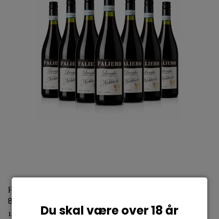
Faliero Langhe doc Nebbiolo
8027874077336
Du skal være over 18 år
120,00 DKK