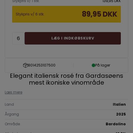
Stykpris v/ 1 stk.
139,95 DKK
89,95 DKK
Stykpris v/ 6 stk.
LÆG I INDKØBSKURV
8014253107500
På lager
Elegant italiensk rosé fra Gardasøens
mest ikoniske vinområde
Læs mere
Land
Italien
Årgang
2025
Område
Bardolino