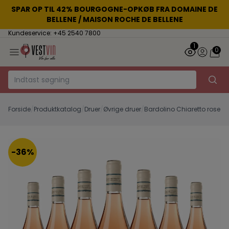
SPAR OP TIL 42% BOURGOGNE-OPKØB FRA DOMAINE DE
BELLENE / MAISON ROCHE DE BELLENE
Kundeservice: +45 2540 7800
1
0
Forside
/
Produktkatalog
/
Druer
/
Øvrige druer
/
Bardolino Chiaretto rose
-36%