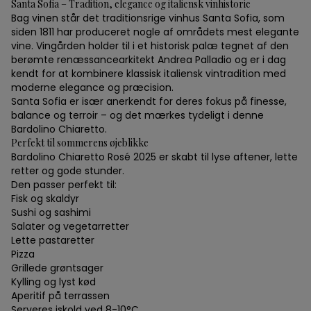
Santa Sofia – Tradition, elegance og italiensk vinhistorie
Bag vinen står det traditionsrige vinhus Santa Sofia, som
siden 1811 har produceret nogle af områdets mest elegante
vine. Vingården holder til i et historisk palæ tegnet af den
berømte renæssancearkitekt Andrea Palladio og er i dag
kendt for at kombinere klassisk italiensk vintradition med
moderne elegance og præcision.
Santa Sofia er især anerkendt for deres fokus på finesse,
balance og terroir – og det mærkes tydeligt i denne
Bardolino Chiaretto.
Perfekt til sommerens øjeblikke
Bardolino Chiaretto Rosé 2025 er skabt til lyse aftener, lette
retter og gode stunder.
Den passer perfekt til:
Fisk og skaldyr
Sushi og sashimi
Salater og vegetarretter
Lette pastaretter
Pizza
Grillede grøntsager
Kylling og lyst kød
Aperitif på terrassen
Serveres iskold ved 8-10°C.