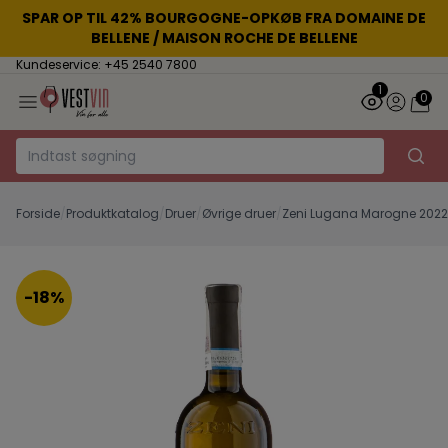
SPAR OP TIL 42% BOURGOGNE-OPKØB FRA DOMAINE DE
BELLENE / MAISON ROCHE DE BELLENE
Kundeservice: +45 2540 7800
1
0
Forside
/
Produktkatalog
/
Druer
/
Øvrige druer
/
Zeni Lugana Marogne 2022
-18%