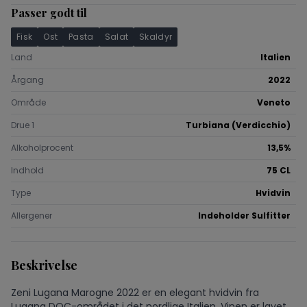
Passer godt til
Fisk
Ost
Pasta
Salat
Skaldyr
Land
Italien
Årgang
2022
Område
Veneto
Drue 1
Turbiana (Verdicchio)
Alkoholprocent
13,5%
Indhold
75 CL
Type
Hvidvin
Allergener
Indeholder Sulfitter
Beskrivelse
Zeni Lugana Marogne 2022 er en elegant hvidvin fra
Lugana DOC-området i det nordlige Italien. Vinen er lavet