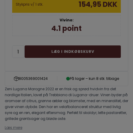
154,95 DKK
Stykpris v/ 1 stk.
Vivino:
4.1 point
LÆG I INDKØBSKURV
8005369001424
På lager – kun 8 stk. tilbage
Zeni Lugana Marogne 2022 er en frisk og sprød hvidvin fra det
nordlige Italien, lavet på Trebbiano di Lugana-druer. Vinen byder på
aromaer af citrus, grønne æbler og blomster, med en mineralitet, der
giver vinen dybde. Den har en velafbalanceret struktur med livlig
syre og en ren, elegant eftersmag. Perfekt til skaldyr, lette pastaretter,
grillede grøntsager og bløde oste.
Læs mere