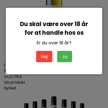
Du skal være over 18 år
for at handle hos os
Er du over 18 år?
Nej
Ja
Horgelus Famille Le Menn
3770001088044
99,95 DKK
Vis produkt
Nyhed