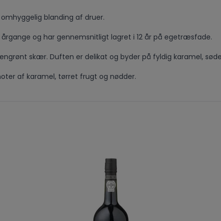
omhyggelig blanding af druer.
årgange og har gennemsnitligt lagret i 12 år på egetræsfade.
vengrønt skær. Duften er delikat og byder på fyldig karamel, søde
ter af karamel, tørret frugt og nødder.