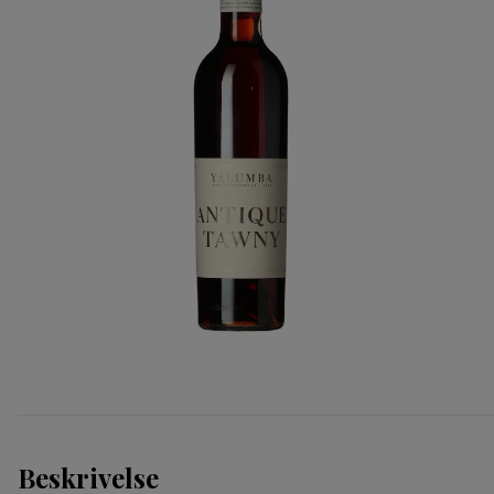
Danmark
Danmark
Riesling
Sangiovese
Frankrig
Frankrig
Tempranillo
Zinfandel
Georgien
Georgien
Italien
Italien
New Zealand
New Zealand
Portugal
Spanien
Spanien
Sydafrika
Sydafrika
Tyskland
Tyskland
USA
USA
Østrig
Østrig
Portvin
Dessertvin
Portugal
Danmark
Beskrivelse