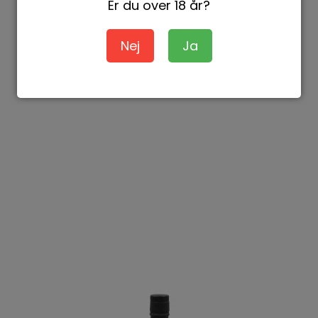
Er du over 18 år?
Nej
Ja