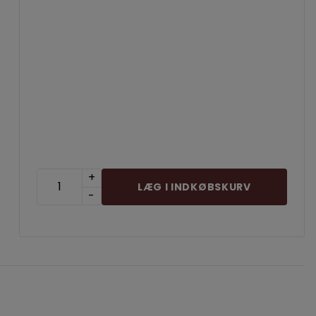
Georgien
der
Syrah
Italien
r
Spanien
Tyskland
Østrig
+
LÆG I INDKØBSKURV
-