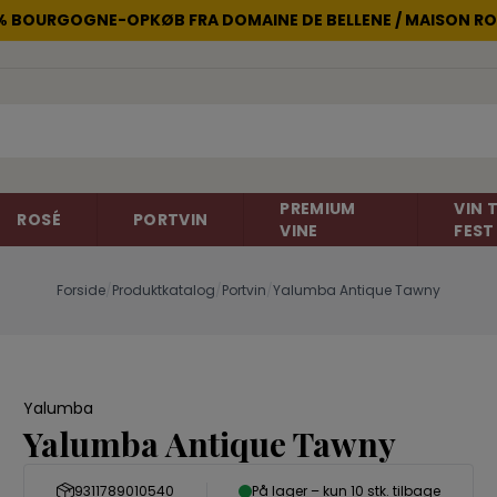
2% BOURGOGNE-OPKØB FRA DOMAINE DE BELLENE / MAISON RO
PREMIUM
VIN T
ROSÉ
PORTVIN
VINE
FEST
Forside
/
Produktkatalog
/
Portvin
/
Yalumba Antique Tawny
non
Rosévin
Carignan
Champagne
Cinsault
Yalumba
Gelber Muskateller
Gewürtztra
Frankrig
Frankrig
Yalumba Antique Tawny
Italien
Merlot
Negroamar
New Zealand
Portugieser
Primitivo
9311789010540
På lager – kun 10 stk. tilbage