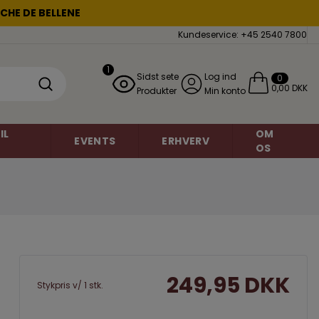
CHE DE BELLENE
Kundeservice: +45 2540 7800
1
Sidst sete
Log ind
0
0,00 DKK
Produkter
Min konto
IL
OM
EVENTS
ERHVERV
OS
Mousserende vin
Chardonnay
miner
Grauburgunder
Brasilien
249,95 DKK
Stykpris v/ 1 stk.
o
Danmark
Petite Sirah
Frankrig
Regent