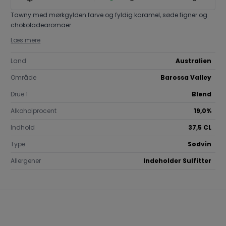
Portugal
Sauvignon Blanc
Spätburgun
Tawny med mørkgylden farve og fyldig karamel, søde figner og
Spanien
Weissburgunder
Øvrige drue
chokoladearomaer.
Tyskland
Østrig
Læs mere
Georgien
Land
Australien
USA
Chile
Område
Barossa Valley
Drue 1
Blend
Alkoholprocent
19,0%
Indhold
37,5 CL
Type
Sødvin
Allergener
Indeholder Sulfitter