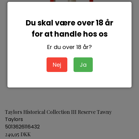
Du skal være over 18 år
for at handle hos os
Er du over 18 år?
Nej
Ja
Taylors Historical Collection III Reserve Tawny
Taylors
5013626116432
249,95 DKK