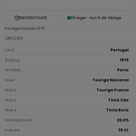
5601194701435
På lager – kun 5 stk. tilbage
Fra legendariske 1975.
Læs mere
Land
Portugal
Årgang
1975
Område
Porto
Drue 1
Touriga Nacional
Drue 2
Touriga Franca
Drue 3
Tinta Cão
Drue 4
Tinta Roriz
Alkoholprocent
20,0%
Indhold
75 CL