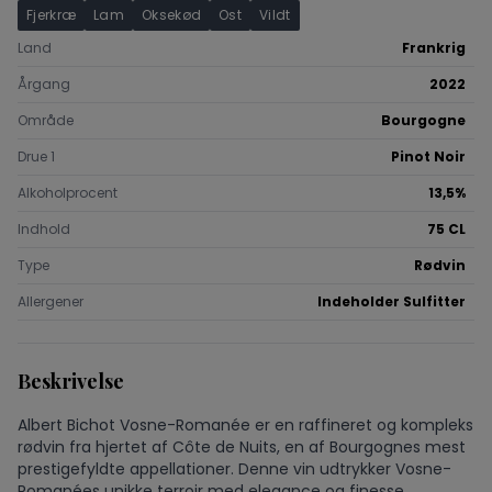
Fjerkræ
Lam
Oksekød
Ost
Vildt
Land
Frankrig
Årgang
2022
Område
Bourgogne
Drue 1
Pinot Noir
Alkoholprocent
13,5%
Indhold
75 CL
Type
Rødvin
Allergener
Indeholder Sulfitter
Beskrivelse
Albert Bichot Vosne-Romanée er en raffineret og kompleks
rødvin fra hjertet af Côte de Nuits, en af Bourgognes mest
prestigefyldte appellationer. Denne vin udtrykker Vosne-
Romanées unikke terroir med elegance og finesse.