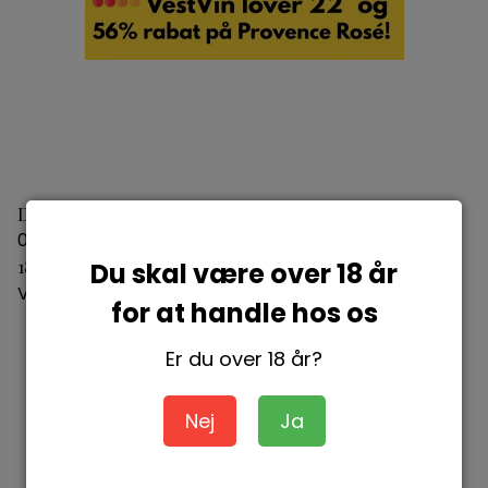
Domaine Saint Pancrace Cotes de Provence 2024
05744006981295
180,00 DKK
Du skal være over 18 år
Vis produkt
for at handle hos os
Er du over 18 år?
Nej
Ja