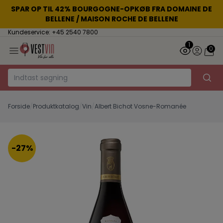
SPAR OP TIL 42% BOURGOGNE-OPKØB FRA DOMAINE DE
BELLENE / MAISON ROCHE DE BELLENE
Kundeservice: +45 2540 7800
1
0
Forside
/
Produktkatalog
/
Vin
/
Albert Bichot Vosne-Romanée
-27%