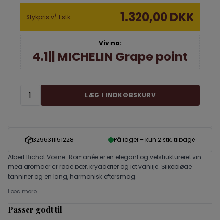
1.320,00 DKK
Stykpris v/ 1 stk.
Vivino:
4.1|| MICHELIN Grape point
LÆG I INDKØBSKURV
3296311151228
På lager – kun 2 stk. tilbage
Albert Bichot Vosne-Romanée er en elegant og velstruktureret vin
med aromaer af røde bær, krydderier og let vanilje. Silkebløde
tanniner og en lang, harmonisk eftersmag.
Læs mere
Passer godt til