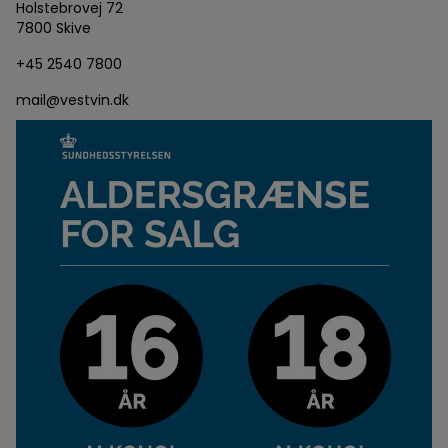
Holstebrovej 72
7800 Skive
+45 2540 7800
mail@vestvin.dk