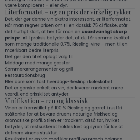
være kompliceret – eller dyr.
Literformatet – og en pris der virkelig rykker
Det, der gør denne vin ekstra interessant, er literformatet.
Når man regner prisen om til en klassisk 75 cl flaske, står
det hurtigt klart, at her får man en
usædvanligt skarp
pris pr. cl
. I praksis betyder det, at du får samme kvalitet
som mange traditionelle 0,75L Riesling-vine – men til en
mærkbart bedre literpris.
Det gør den til et oplagt valg til:
Middage med mange gæster
Sommerarrangementer og grill
Restaurationsbrug
Eller bare som fast hverdags-Riesling i køleskabet
Det er ganske enkelt en vin, der leverer markant mere
værdi, end prisskiltet antyder.
Vinifikation – ren og klassisk
Vinen er fremstillet på 100 % Riesling og gæret i rustfri
ståltanke for at bevare druens naturlige friskhed og
aromatiske profil. Stilen er “trocken”, altså tør, hvilket
betyder, at restsukkeret holdes lavt og syren får lov at
definere vinens struktur.
Resultatet er en vin med klar profil og præcis balance.