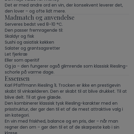
Det er med andre ord en vin, der konsekvent leverer det,
den lover – og ofte lidt mere.
Madmatch og anvendelse
Serveres bedst ved 8–10 °C.
Den passer fremragende til:
Skaldyr og fisk
Sushi og asiatisk køkken
Salater og grøntsagsretter
Let fjerkræ
Eller som aperitif
Og ja – den fungerer også glimrende som klassisk Riesling-
schorle på varme dage.
Essensen
Karl Pfaffmann Riesling 1L Trocken er ikke en prestigevin
skabt til vinkælderen. Den er skabt til at blive drukket. Til at
blive delt. Til at give glæde.
Den kombinerer klassisk tysk Riesling-karakter med en
prisstruktur, der gør den til et af de mest attraktive valg i
sin kategori.
En vin med friskhed, balance og en pris, der – når man
regner den om – gør den til et af de skarpeste køb i sin
klasse.