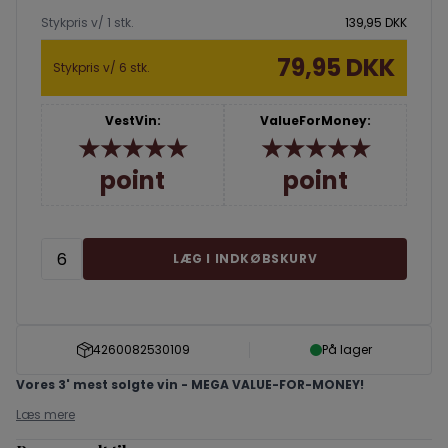
Stykpris v/ 1 stk.
139,95 DKK
79,95 DKK
Stykpris v/ 6 stk.
VestVin:
ValueForMoney:
★★★★★
★★★★★
point
point
LÆG I INDKØBSKURV
4260082530109
På lager
Vores 3' mest solgte vin -
MEGA VALUE-FOR-MONEY!
Læs mere