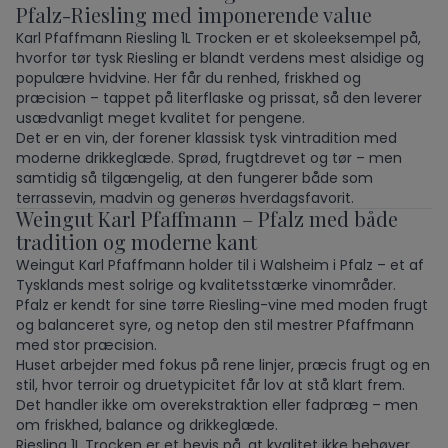
Pfalz-Riesling med imponerende value
Karl Pfaffmann Riesling 1L Trocken er et skoleeksempel på,
hvorfor tør tysk Riesling er blandt verdens mest alsidige og
populære hvidvine. Her får du renhed, friskhed og
præcision – tappet på literflaske og prissat, så den leverer
usædvanligt meget kvalitet for pengene.
Det er en vin, der forener klassisk tysk vintradition med
moderne drikkeglæde. Sprød, frugtdrevet og tør – men
samtidig så tilgængelig, at den fungerer både som
terrassevin, madvin og generøs hverdagsfavorit.
Weingut Karl Pfaffmann – Pfalz med både
tradition og moderne kant
Weingut Karl Pfaffmann holder til i Walsheim i Pfalz – et af
Tysklands mest solrige og kvalitetsstærke vinområder.
Pfalz er kendt for sine tørre Riesling-vine med moden frugt
og balanceret syre, og netop den stil mestrer Pfaffmann
med stor præcision.
Huset arbejder med fokus på rene linjer, præcis frugt og en
stil, hvor terroir og druetypicitet får lov at stå klart frem.
Det handler ikke om overekstraktion eller fadpræg – men
om friskhed, balance og drikkeglæde.
Riesling 1L Trocken er et bevis på, at kvalitet ikke behøver