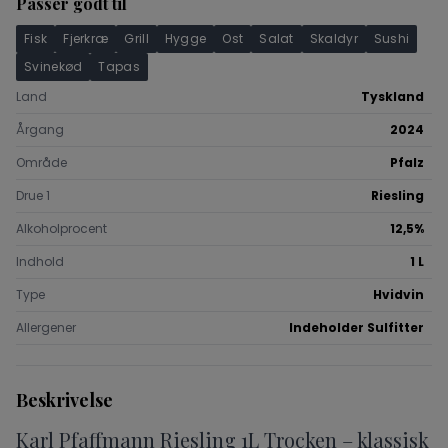
Passer godt til
Fisk
Fjerkræ
Grill
Hygge
Ost
Salat
Skaldyr
Sushi
Svinekød
Tapas
Land
Tyskland
Årgang
2024
Område
Pfalz
Drue 1
Riesling
Alkoholprocent
12,5%
Indhold
1 L
Type
Hvidvin
Allergener
Indeholder Sulfitter
Beskrivelse
Karl Pfaffmann Riesling 1L Trocken – klassisk