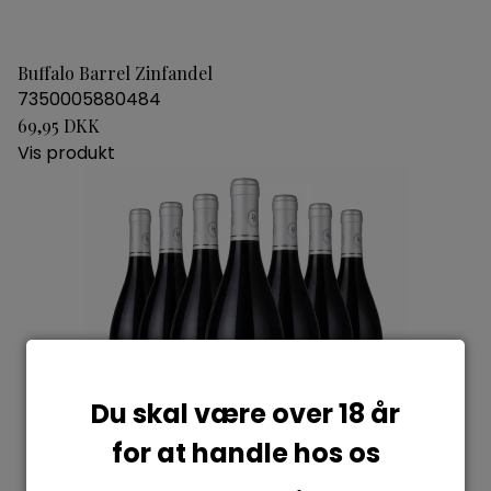
Buffalo Barrel Zinfandel
7350005880484
69,95 DKK
Vis produkt
Du skal være over 18 år
for at handle hos os