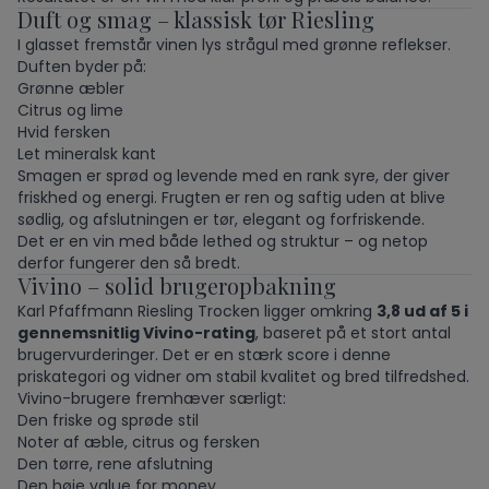
Duft og smag – klassisk tør Riesling
I glasset fremstår vinen lys strågul med grønne reflekser.
Duften byder på:
Grønne æbler
Citrus og lime
Hvid fersken
Let mineralsk kant
Smagen er sprød og levende med en rank syre, der giver
friskhed og energi. Frugten er ren og saftig uden at blive
sødlig, og afslutningen er tør, elegant og forfriskende.
Det er en vin med både lethed og struktur – og netop
derfor fungerer den så bredt.
Vivino – solid brugeropbakning
Karl Pfaffmann Riesling Trocken ligger omkring
3,8 ud af 5 i
gennemsnitlig Vivino-rating
, baseret på et stort antal
brugervurderinger. Det er en stærk score i denne
priskategori og vidner om stabil kvalitet og bred tilfredshed.
Vivino-brugere fremhæver særligt:
Den friske og sprøde stil
Noter af æble, citrus og fersken
Den tørre, rene afslutning
Den høje value for money