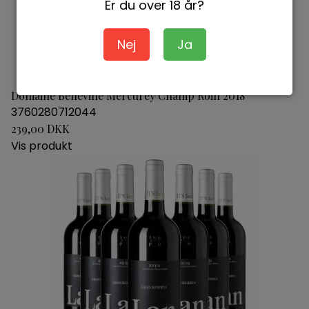
Er du over 18 år?
Nej
Ja
Domaine Belleville Mercurey Champ Roin 2018
3760280712044
239,00 DKK
Vis produkt