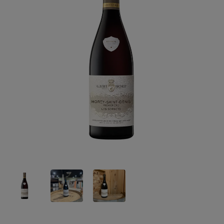
Danmark
Danmark
Riesling
Sangiovese
Frankrig
Frankrig
Tempranillo
Zinfandel
Georgien
Georgien
Italien
Italien
New Zealand
New Zealand
Portugal
Spanien
Spanien
Sydafrika
Sydafrika
Tyskland
Tyskland
USA
USA
Østrig
Østrig
Portvin
Dessertvin
Portugal
Danmark