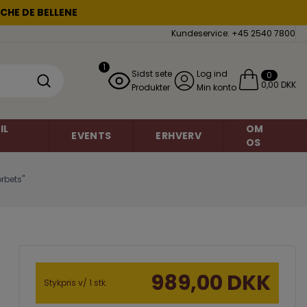
CHE DE BELLENE
Kundeservice: +45 2540 7800
1
Sidst sete
Log ind
0
0,00 DKK
Produkter
Min konto
IL
OM
EVENTS
ERHVERV
OS
rbets"
Mousserende vin
Chardonnay
miner
Grauburgunder
Brasilien
989,00 DKK
o
Danmark
Petite Sirah
Stykpris v/ 1 stk.
Frankrig
Regent