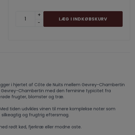
+
LÆG I INDKØBSKURV
-
igger i hjertet af Côte de Nuits mellem Gevrey-Chambertin
a Gevrey-Chambertin med den feminine typicitet fra
-røde frugter, blomster og træ.
 Med tiden udvikles vinen til mere komplekse noter som
silkeagtig og frugtrig eftersmag.
r med rødt kød, fjerkræ eller modne oste.