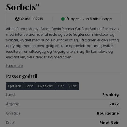
Portugal
Sorbets"
Sauvignon Blanc
Spätburgun
Spanien
Weissburgunder
Øvrige drue
Tyskland
3296311137215
På lager – kun 5 stk. tilbage
Østrig
Albert Bichot Morey-Saint-Denis Premier Cru "Les Sorbets" er en vin
Georgien
med intense aromaer af røde og sorte frugter som hindbær og
USA
solbær, krydret med subtile nuancer af eg. På ganen er den saftig
Chile
og fyldig med en behagelig struktur og perfekt balance, hvilket
resulterer i en silkeagtig og frugtrig eftersmag. En kompleks og
elegant vin, der udvikler sig med tiden.
Læs mere
Passer godt til
Fjerkræ
Lam
Oksekød
Ost
Vildt
Land
Frankrig
Årgang
2022
Område
Bourgogne
Drue 1
Pinot Noir