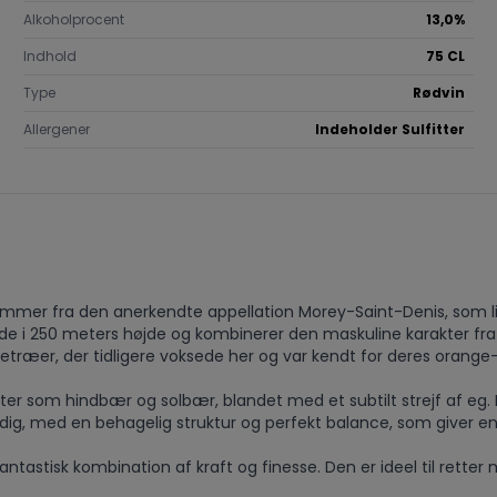
Alkoholprocent
13,0%
Indhold
75 CL
Type
Rødvin
Allergener
Indeholder Sulfitter
tammer fra den anerkendte appellation Morey-Saint-Denis, som l
e i 250 meters højde og kombinerer den maskuline karakter fr
etræer, der tidligere voksede her og var kendt for deres orange
er som hindbær og solbær, blandet med et subtilt strejf af eg.
ldig, med en behagelig struktur og perfekt balance, som giver en 
fantastisk kombination af kraft og finesse. Den er ideel til rette