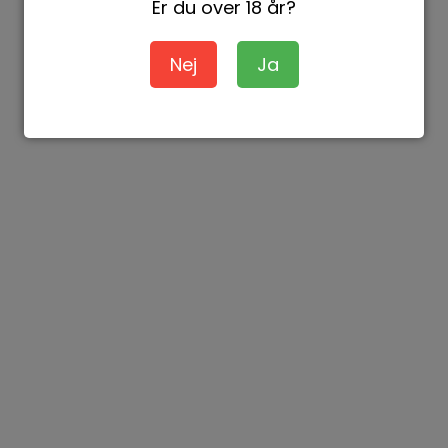
Er du over 18 år?
Nej
Ja