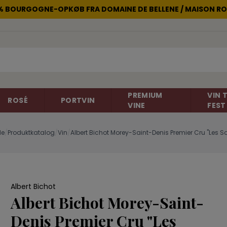
2% BOURGOGNE-OPKØB FRA DOMAINE DE BELLENE / MAISON RO
PREMIUM
VIN T
ROSÉ
PORTVIN
VINE
FEST
de
/
Produktkatalog
/
Vin
/
Albert Bichot Morey-Saint-Denis Premier Cru "Les So
non
Rosévin
Carignan
Champagne
Cinsault
Albert Bichot
Gelber Muskateller
Gewürtztra
Frankrig
Frankrig
Albert Bichot Morey-Saint-
Italien
Merlot
Negroamar
Denis Premier Cru "Les
New Zealand
Portugieser
Primitivo