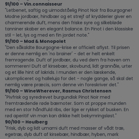
91/100 – Vin.connaisseur
"Letbenet, saftig og uimodståelig Pinot Noir fra Bourgogne!
Modne jordbær, hindbær og et strejf af krydderier giver en
charmerende duft, mens den friske syre og silkebløde
tanniner skaber en elegant balance. En Pinot i den klassiske
stil – let, lys og med en fin jordet note."
91/100 – Mad & Monopolet
"Den såkaldte Bourgogne-krise er officielt aflyst. Til prisen
er denne nemlig en 'no brainer' - det er helt enkelt
fremragende. Duft af jordbær, du ved dem fra haven om
sommeren! Duft af kirsebær, skovbund, lidt grannåle, urter
og et lille hint af lakrids. I munden er den læskende,
ukompliceret og halleluja for det - nogle gange, så skal det
nemlig være præcis, som denne vin foreskriver det."
91/100 – WineWherever, Rasmus Christensen
"Pivfrisk og syredrevet burgundisk Pinot Noir med
fremtrædende røde bærnoter. Som at proppe munden
med en stor håndfuld ribs, der lige er rykket af busken. En
rød aperitif vin man kan drikke helt bekymringsløst."
90/100 – Houlberg
"Frisk, dyb og lidt umami duft med masser af vådt træ,
egetræ, dyb duft af kirsebær, hindbær, hyben, mørk