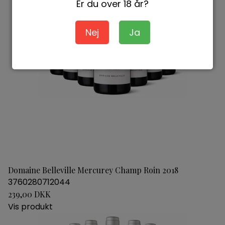
Er du over 18 år?
Nej
Ja
Domaine Belleville Mercurey Champ Roin 2018
3760280712044
239,00 DKK
Vis produkt