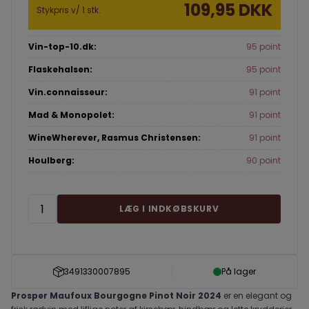
109,95 DKK
Stykpris v/ 1 stk.
Vin-top-10.dk:
95 point
Flaskehalsen:
95 point
Vin.connaisseur:
91 point
Mad & Monopolet:
91 point
WineWherever, Rasmus Christensen:
91 point
Houlberg:
90 point
LÆG I INDKØBSKURV
3491330007895
På lager
Prosper Maufoux Bourgogne Pinot Noir 2024
er en elegant og