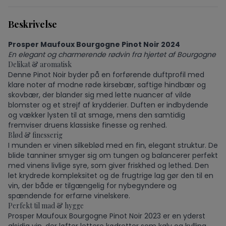
Beskrivelse
Prosper Maufoux Bourgogne Pinot Noir 2024
En elegant og charmerende rødvin fra hjertet af Bourgogne
Delikat & aromatisk
Denne Pinot Noir byder på en forførende duftprofil med
klare noter af modne røde kirsebær, saftige hindbær og
skovbær, der blander sig med lette nuancer af vilde
blomster og et strejf af krydderier. Duften er indbydende
og vækker lysten til at smage, mens den samtidig
fremviser druens klassiske finesse og renhed.
Blød & finesserig
I munden er vinen silkeblød med en fin, elegant struktur. De
blide tanniner smyger sig om tungen og balancerer perfekt
med vinens livlige syre, som giver friskhed og lethed. Den
let krydrede kompleksitet og de frugtrige lag gør den til en
vin, der både er tilgængelig for nybegyndere og
spændende for erfarne vinelskere.
Perfekt til mad & hygge
Prosper Maufoux Bourgogne Pinot Noir 2023 er en yderst