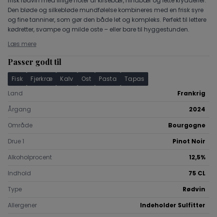
frisk rødvin med liflige noter af kirsebær, hindbær og lette krydderier.
Den bløde og silkebløde mundfølelse kombineres med en frisk syre
og fine tanniner, som gør den både let og kompleks. Perfekt til lettere
kødretter, svampe og milde oste – eller bare til hyggestunden.
Læs mere
Passer godt til
Fisk
Fjerkræ
Kalv
Ost
Pasta
Tapas
Land
Frankrig
Årgang
2024
Område
Bourgogne
Drue 1
Pinot Noir
Alkoholprocent
12,5%
Indhold
75 CL
Type
Rødvin
Allergener
Indeholder Sulfitter