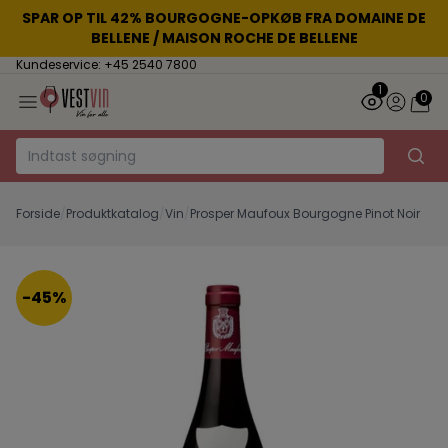
SPAR OP TIL 42% BOURGOGNE-OPKØB FRA DOMAINE DE
BELLENE / MAISON ROCHE DE BELLENE
Kundeservice: +45 2540 7800
1
0
Forside
/
Produktkatalog
/
Vin
/
Prosper Maufoux Bourgogne Pinot Noir
-45%