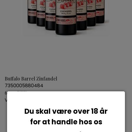
Buffalo Barrel Zinfandel
7350005880484
69,95 DKK
Vis produkt
Du skal være over 18 år
for at handle hos os