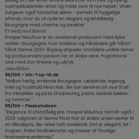
alsidig vin, der løfter lettere kødretter som kalv og kylling,
svampebaserede retter og milde oste til nye højder. Vinen
fungerer også fantastisk alene – perfekt til hyggelige
aftener, hvor du vil nyde en elegant og letdrikkelig
Bourgogne med charme og karakter.
Et vinalg med historie
Prosper Maufoux er en anerkendt producent med dybe
rødder i Bourgogne, hvor tradition og håndværk går hånd i
hånd. Denne 2023-årgang afspejler områdets unikke terroir
og producentens passion for at skabe rene, frugtdrevne
vine med stor finesse og udtryk.
Anmeldelser:
95/100 – Vin-Top-10.dk
"Hvilken herlig, smilende Bourgogne. Læskende, legesyg,
mild og frydefuld Pinot Noir, der bør serveres let sval til alt
fra frikadeller og pizza til kalvesteg, pasta, asiatisk køkken
og forretter."
95/100 – Flaskehalsen
"Elegance til uforståelig pris. Prosper Maufoux formår også i
2023-udgaven af denne Pinot Noir at skabe underværker til
en tilbudspris, der virker helt urealistisk. Det er elegant, let i
frugten, friske hindbærnoter og masser af finurlige
krumspring undervejs."