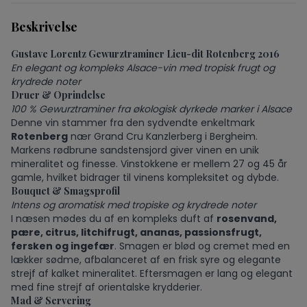
Beskrivelse
Gustave Lorentz Gewurztraminer Lieu-dit Rotenberg 2016
En elegant og kompleks Alsace-vin med tropisk frugt og
krydrede noter
Druer & Oprindelse
100 % Gewurztraminer fra økologisk dyrkede marker i Alsace
Denne vin stammer fra den sydvendte enkeltmark
Rotenberg
nær Grand Cru Kanzlerberg i Bergheim.
Markens rødbrune sandstensjord giver vinen en unik
mineralitet og finesse. Vinstokkene er mellem 27 og 45 år
gamle, hvilket bidrager til vinens kompleksitet og dybde.
Bouquet & Smagsprofil
Intens og aromatisk med tropiske og krydrede noter
I næsen mødes du af en kompleks duft af
rosenvand,
pære, citrus, litchifrugt, ananas, passionsfrugt,
fersken og ingefær
. Smagen er blød og cremet med en
lækker sødme, afbalanceret af en frisk syre og elegante
strejf af kalket mineralitet. Eftersmagen er lang og elegant
med fine strejf af orientalske krydderier.
Mad & Servering