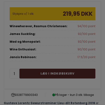
219,95 DKK
Stykpris v/ 1 stk.
Winewherever, Rasmus Christensen:
94/100 point
James Suckling:
92/100 point
Mad og Monopolet:
92/100 point
Wine Enthusiast:
90/100 point
Jancis Robinson:
17.5/20 point
LÆG I INDKØBSKURV
3328779900343
På lager – kun 3 stk. tilbage
Gustave Lorentz Gewurztraminer Lieu-dit Rotenberg 2016
er