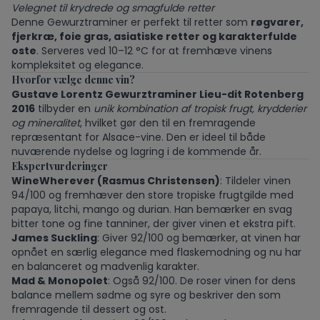
Velegnet til krydrede og smagfulde retter
Denne Gewurztraminer er perfekt til retter som
røgvarer,
fjerkræ, foie gras, asiatiske retter og karakterfulde
oste
. Serveres ved 10–12 °C for at fremhæve vinens
kompleksitet og elegance.
Hvorfor vælge denne vin?
Gustave Lorentz Gewurztraminer Lieu-dit Rotenberg
2016
tilbyder en
unik kombination af tropisk frugt, krydderier
og mineralitet
, hvilket gør den til en fremragende
repræsentant for Alsace-vine. Den er ideel til både
nuværende nydelse og lagring i de kommende år.
Ekspertvurderinger
WineWherever (Rasmus Christensen)
: Tildeler vinen
94/100 og fremhæver den store tropiske frugtgilde med
papaya, litchi, mango og durian. Han bemærker en svag
bitter tone og fine tanniner, der giver vinen et ekstra pift.
James Suckling
: Giver 92/100 og bemærker, at vinen har
opnået en særlig elegance med flaskemodning og nu har
en balanceret og madvenlig karakter.
Mad & Monopolet
: Også 92/100. De roser vinen for dens
balance mellem sødme og syre og beskriver den som
fremragende til dessert og ost.