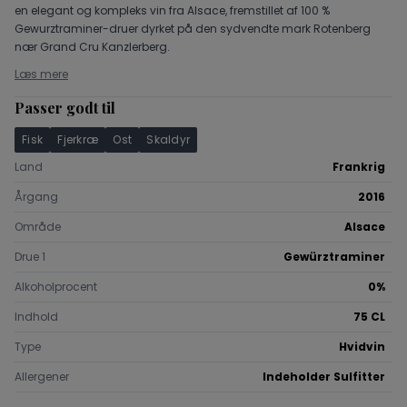
en elegant og kompleks vin fra Alsace, fremstillet af 100 %
Gewurztraminer-druer dyrket på den sydvendte mark Rotenberg
nær Grand Cru Kanzlerberg.
Læs mere
Passer godt til
Fisk
Fjerkræ
Ost
Skaldyr
Land
Frankrig
Årgang
2016
Område
Alsace
Drue 1
Gewürztraminer
Alkoholprocent
0%
Indhold
75 CL
Type
Hvidvin
Allergener
Indeholder Sulfitter