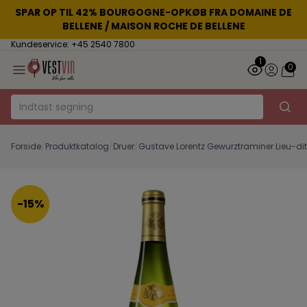
SPAR OP TIL 42% BOURGOGNE-OPKØB FRA DOMAINE DE
BELLENE / MAISON ROCHE DE BELLENE
Kundeservice: +45 2540 7800
1
0
Forside
/
Produktkatalog
/
Druer
/
Gustave Lorentz Gewurztraminer Lieu-di
-15%