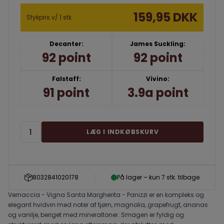
159,95 DKK
Stykpris v/ 1 stk.
Decanter:
James Suckling:
92 point
92 point
Falstaff:
Vivino:
91 point
3.9a point
LÆG I INDKØBSKURV
8032841020178
På lager – kun 7 stk. tilbage
Vernaccia - Vigna Santa Margherita - Panizzi er en kompleks og
elegant hvidvin med noter af tjørn, magnolia, grapefrugt, ananas
og vanilje, beriget med mineraltoner. Smagen er fyldig og