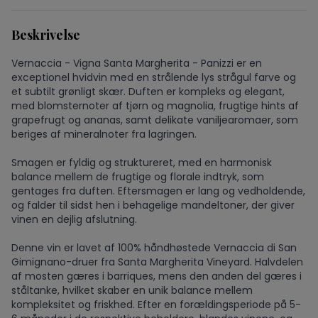
Beskrivelse
Vernaccia - Vigna Santa Margherita - Panizzi er en
exceptionel hvidvin med en strålende lys strågul farve og
et subtilt grønligt skær. Duften er kompleks og elegant,
med blomsternoter af tjørn og magnolia, frugtige hints af
grapefrugt og ananas, samt delikate vaniljearomaer, som
beriges af mineralnoter fra lagringen.
Smagen er fyldig og struktureret, med en harmonisk
balance mellem de frugtige og florale indtryk, som
gentages fra duften. Eftersmagen er lang og vedholdende,
og falder til sidst hen i behagelige mandeltoner, der giver
vinen en dejlig afslutning.
Denne vin er lavet af 100% håndhøstede Vernaccia di San
Gimignano-druer fra Santa Margherita Vineyard. Halvdelen
af mosten gæres i barriques, mens den anden del gæres i
ståltanke, hvilket skaber en unik balance mellem
kompleksitet og friskhed. Efter en forældingsperiode på 5-