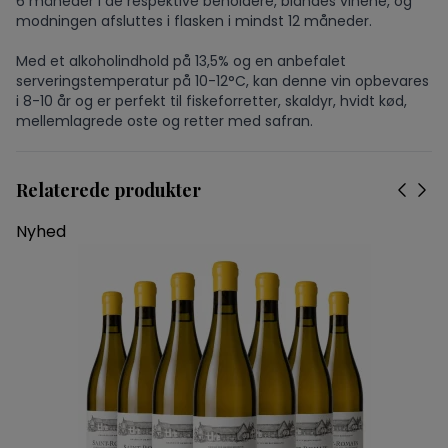
6 måneder i de respektive beholdere, blandes vinene, og
modningen afsluttes i flasken i mindst 12 måneder.
Med et alkoholindhold på 13,5% og en anbefalet
serveringstemperatur på 10-12°C, kan denne vin opbevares
i 8-10 år og er perfekt til fiskeforretter, skaldyr, hvidt kød,
mellemlagrede oste og retter med safran.
Relaterede produkter
Nyhed