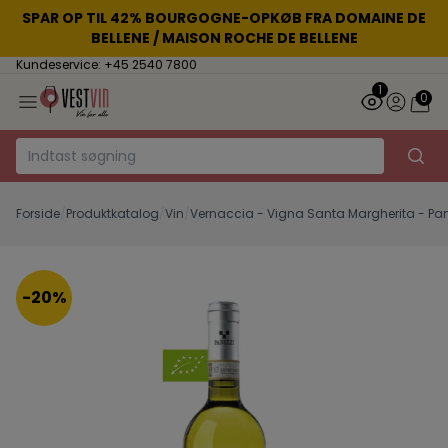
SPAR OP TIL 42% BOURGOGNE-OPKØB FRA DOMAINE DE
BELLENE / MAISON ROCHE DE BELLENE
Kundeservice: +45 2540 7800
1
0
Forside
/
Produktkatalog
/
Vin
/
Vernaccia - Vigna Santa Margherita - Pan
-20%