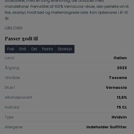
struktureret, med en lang eftersmag, der afsluttes med
mandeltoner. Fremstillet af 100% Vernaccia-druer, den perfekte vin til
fisk, skaldyr, hvidt kød og mellemlagrede oste. Kan opbevares i 8-10
år.
Læs mere
Passer godt til
Fisk
Grill
Ost
Pasta
Skaldyr
Land
Italien
Årgang
2023
Område
Toscana
Drue 1
Vernaccia
Alkoholprocent
13,5%
Indhold
75 CL
Type
Hvidvin
Allergener
Indeholder Sulfitter