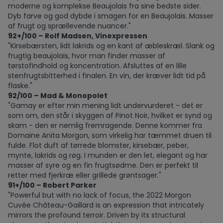
moderne og komplekse Beaujolais fra sine bedste sider.
Dyb farve og god dybde i smagen for en Beaujolais. Masser
af frugt og sprællevende nuancer."
92+/100 – Rolf Madsen, Vinexpressen
"Kirsebærsten, lidt lakrids og en kant af æbleskræl. Slank og
frugtig beaujolais, hvor man finder masser af
tørstofindhold og koncentration. Afsluttes af en lille
stenfrugtsbitterhed i finalen. En vin, der kræver lidt tid på
flaske."
92/100 – Mad & Monopolet
"Gamay er efter min mening lidt undervurderet - det er
som om, den står i skyggen af Pinot Noir, hvilket er synd og
skam - den er nemlig fremragende. Denne kommer fra
Domaine Anita Morgon, som virkelig har tæmmet druen til
fulde. Flot duft af tørrede blomster, kirsebær, peber,
mynte, lakrids og røg. I munden er den let, elegant og har
masser af syre og en fin frugtsødme. Den er perfekt til
retter med fjerkræ eller grillede grøntsager."
91+/100 – Robert Parker
"Powerful but with no lack of focus, the 2022 Morgon
Cuvée Château-Gaillard is an expression that intricately
mirrors the profound terroir. Driven by its structural