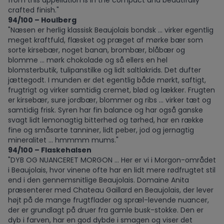
from this appellation is in the compact and beautifully
crafted finish."
94/100 – Houlberg
"Næsen er herlig klassisk Beaujolais bondsk ... virker egentlig
meget kraftfuld, flæsket og præget af mørke bær som
sorte kirsebær, noget banan, brombær, blåbær og
blomme ... mørk chokolade og så ellers en hel
blomsterbutik, tulipanstilke og lidt saltlakrids. Det dufter
jættegodt. I munden er det egentlig både mørkt, saftigt,
frugtrigt og virker samtidig cremet, blød og lækker. Frugten
er kirsebær, sure jordbær, blommer og ribs ... virker tæt og
samtidig frisk. Syren har fin balance og har også ganske
svagt lidt lemonagtig bitterhed og tørhed, har en række
fine og småsarte tanniner, lidt peber, jod og jernagtig
mineralitet ... hmmmm mums."
94/100 – Flaskehalsen
"DYB OG NUANCERET MORGON ... Her er vi i Morgon-området
i Beaujolais, hvor vinene ofte har en lidt mere rødfrugtet stil
end i den gennemsnitlige Beaujolais. Domaine Anita
præsenterer med Chateau Gaillard en Beaujolais, der lever
højt på de mange frugtflader og spræl-levende nuancer,
der er grundlagt på druer fra gamle busk-stokke. Den er
dyb i farven, har en god dybde i smagen og viser det