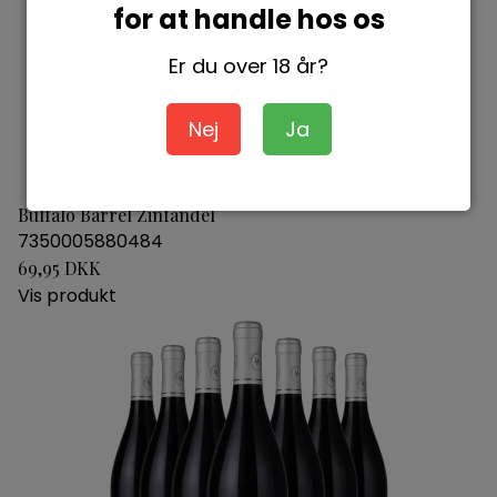
for at handle hos os
Er du over 18 år?
Nej
Ja
Buffalo Barrel Zinfandel
7350005880484
69,95 DKK
Vis produkt