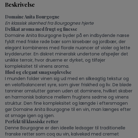
Beskrivelse
Domaine Anita Bourgogne
En klassisk skønhed fra Bourgognes hjerte
Delikat aroma med frugt og finesse
Domaine Anita Bourgogne byder på en indbydende næse
fyldt med friske røde bær som kirsebær og jordbær, der
elegant kombineres med florale nuancer af violer og lette
krydderurter. En diskret mineralsk undertone afspejler det
unikke terroir, hvor druerne er dyrket, og tilføjer
kompleksitet til vinens aroma.
Blød og elegant smagsoplevelse
I munden folder vinen sig ud med en silkeagtig tekstur og
en velafbalanceret syre, som giver friskhed og liv. De bløde
tanniner omslutter ganen uden at dominere, hvilket skaber
en harmonisk balance mellem frugtens sødme og vinens
struktur. Den fine kompleksitet og længde i eftersmagen
gør Domaine Anita Bourgogne til en vin, man længes efter
at smage igen og igen.
Perfekt til klassiske retter
Denne Bourgogne er den ideelle ledsager til traditionelle
franske retter som coq au vin, kalvekød med cremet