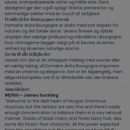
sauce, svampebaserede retter og milde oste. Dens
alsidighed gør den også oplagt til lette pastaretter og
sommerlige salater med en touch af syrlighed.
Et udtryk for Bourgognes terroir
Domaine Anita Bourgogne er skabt med stor respekt for
naturen og det lokale terroir. Vinens finesse og dybde
afspejler den særlige jordbund og mikroklima i Bourgogne,
hvor vinmagerne lægger vægt på at bevare druernes
renhed og druernes naturlige aroma.
En vin til alle lejligheder
Uanset om det er en afslappet middag med venner eller
en særlig fejring, vil Domaine Anita Bourgogne imponere
med sin charme og elegance. Den er let tilgængelig, men
alligevel kompleks nok til at tilfredsstille selv den kræsne
vinelsker.
Anmeldelser:
96/100 – James Suckling
"Welcome to the dark heart of Morgon. Enormous
structure, but the tannins are very fine and there's easily
enough concentration to balance them in a very sensual
manner. Stacks of black cherry and forest berry fruit, also
some dry forest-floor character. All the power expected