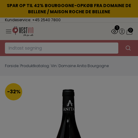
SPAR OP TIL 42% BOURGOGNE-OPKØB FRA DOMAINE DE
BELLENE / MAISON ROCHE DE BELLENE
Kundeservice: +45 2540 7800
1
0
Forside
/
Produktkatalog
/
Vin
/
Domaine Anita Bourgogne
-32%