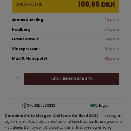
169,95 DKK
Stykpris v/ 1 stk.
James Suckling:
96 point
Houlberg:
94 point
Flaskehalsen:
94 point
Vinexpressen:
92 point
Mad & Monopolet:
92 point
LÆG I INDKØBSKURV
3760255730233
På lager
Domaine Anita Morgon Château-Gaillard 2022
er en elegant
og kompleks Beaujolais med noter af kirsebær, jordbær og subtile
krydderier. Den byder på bløde tanniner, frisk syre og en lang,