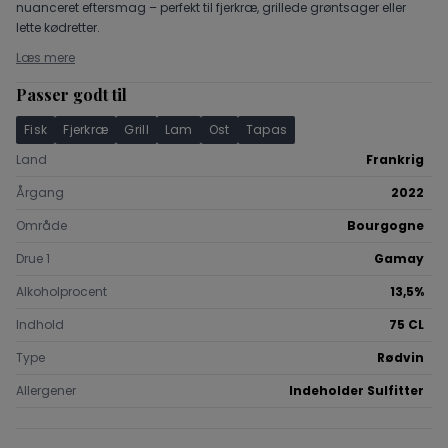
nuanceret eftersmag – perfekt til fjerkræ, grillede grøntsager eller
lette kødretter.
Læs mere
Passer godt til
Fisk
Fjerkræ
Grill
Lam
Ost
Tapas
Land
Frankrig
Årgang
2022
Område
Bourgogne
Drue 1
Gamay
Alkoholprocent
13,5%
Indhold
75 CL
Type
Rødvin
Allergener
Indeholder Sulfitter