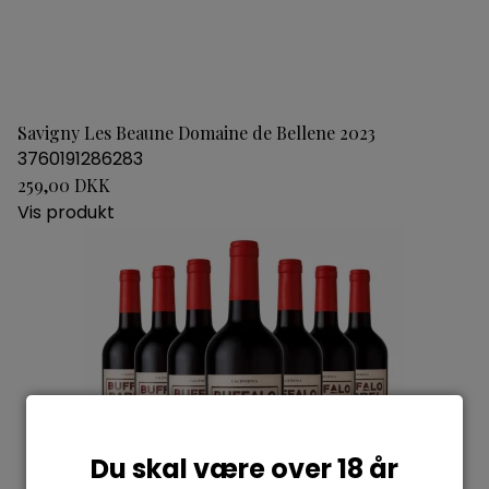
Savigny Les Beaune Domaine de Bellene 2023
3760191286283
259,00 DKK
Vis produkt
Du skal være over 18 år