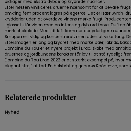
bidrager med ekstra dybde og krydrede nuancer.
Efter høsten vinificeres druerne nænsomt for at bevare frug
omkring fem procent lagres på egetræ. Det er især Syrah-drue
krydderier uden at overdøve vinens mørke frugt. Producenten 
I glasset står vinen med en intens og dyb rød farve. Duften å
mørk chokolade. Med lidt luft kommer der yderligere nuancer af
Smagen er fyldig og koncentreret, men uden at virke tung. De
Eftersmagen er lang og krydret med mørke bær, lakrids, kakao 
Domaine du Tau er et nyere projekt i Lirac, skabt med ambitio
druernes og jordbundens karakter får lov til at stå tydeligt 
Domaine du Tau Lirac 2022 er et stærkt eksempel på, hvor mege
elegant strejf af fad. En helstøbt og generøs Rhône-vin, som
Relaterede produkter
Nyhed