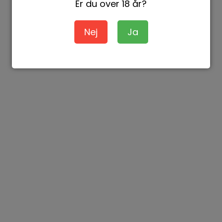
Er du over 18 år?
Nej
Ja