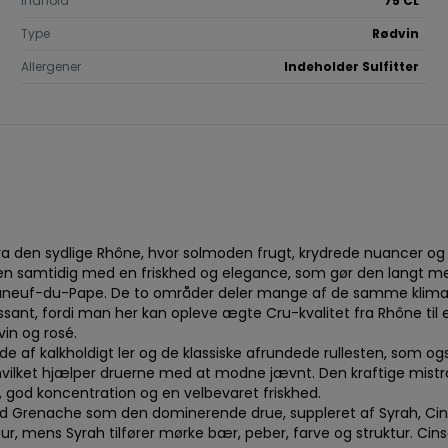
Indhold
75 CL
Type
Rødvin
Allergener
Indeholder Sulfitter
ra den sydlige Rhône, hvor solmoden frugt, krydrede nuancer og 
, men samtidig med en friskhed og elegance, som gør den langt 
eauneuf-du-Pape. De to områder deler mange af de samme klimatis
nt, fordi man her kan opleve ægte Cru-kvalitet fra Rhône til en m
vin og rosé.
e af kalkholdigt ler og de klassiske afrundede rullesten, som 
hvilket hjælper druerne med at modne jævnt. Den kraftige mis
god koncentration og en velbevaret friskhed.
ed Grenache som den dominerende drue, suppleret af Syrah, Ci
, mens Syrah tilfører mørke bær, peber, farve og struktur. Cin