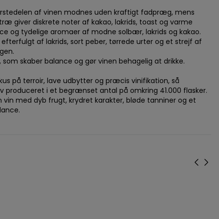
tørstedelen af vinen modnes uden kraftigt fadpræg, mens
æ giver diskrete noter af kakao, lakrids, toast og varme
nce og tydelige aromaer af modne solbær, lakrids og kakao.
fulgt af lakrids, sort peber, tørrede urter og et strejf af
ngen.
, som skaber balance og gør vinen behagelig at drikke.
 på terroir, lave udbytter og præcis vinifikation, så
ev produceret i et begrænset antal på omkring 41.000 flasker.
vin med dyb frugt, krydret karakter, bløde tanniner og et
lance.