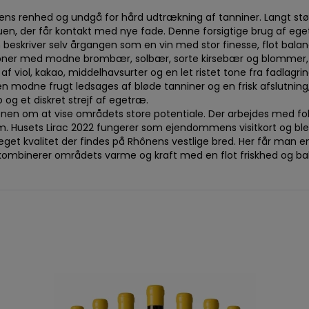
tens renhed og undgå for hård udtrækning af tanniner. Langt s
n, der får kontakt med nye fade. Denne forsigtige brug af egetr
beskriver selv årgangen som en vin med stor finesse, flot bala
bner med modne brombær, solbær, sorte kirsebær og blommer, efter
 viol, kakao, middelhavsurter og en let ristet tone fra fadlagri
n modne frugt ledsages af bløde tanniner og en frisk afslutning
og et diskret strejf af egetræ.
nen om at vise områdets store potentiale. Der arbejdes med fokus
frem. Husets Lirac 2022 fungerer som ejendommens visitkort og bl
t kvalitet der findes på Rhônens vestlige bred. Her får man en 
 kombinerer områdets varme og kraft med en flot friskhed og ba