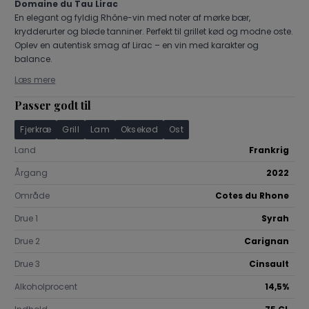
Domaine du Tau Lirac
Portugal
Sauvignon Blanc
Spätburgun
En elegant og fyldig Rhône-vin med noter af mørke bær,
Spanien
Weissburgunder
Øvrige drue
krydderurter og bløde tanniner. Perfekt til grillet kød og modne oste.
Tyskland
Oplev en autentisk smag af Lirac – en vin med karakter og
Østrig
balance.
Georgien
Læs mere
USA
Passer godt til
Chile
Fjerkræ
Grill
Lam
Oksekød
Ost
Land
Frankrig
Årgang
2022
Område
Cotes du Rhone
Drue 1
Syrah
Drue 2
Carignan
Drue 3
Cinsault
Alkoholprocent
14,5%