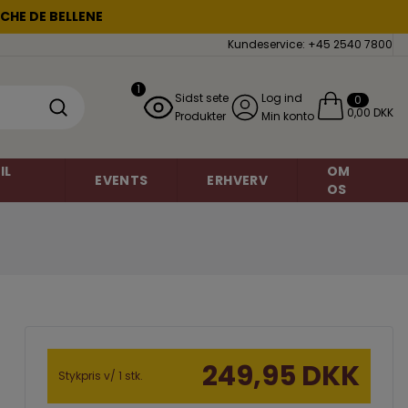
CHE DE BELLENE
Kundeservice: +45 2540 7800
1
Sidst sete
Log ind
0
0,00 DKK
Produkter
Min konto
IL
OM
EVENTS
ERHVERV
OS
Mousserende vin
Chardonnay
miner
Grauburgunder
Brasilien
249,95 DKK
o
Danmark
Petite Sirah
Stykpris v/ 1 stk.
Frankrig
Regent