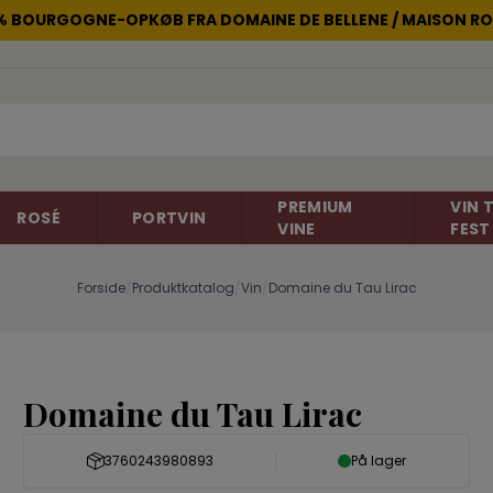
2% BOURGOGNE-OPKØB FRA DOMAINE DE BELLENE / MAISON RO
PREMIUM
VIN T
ROSÉ
PORTVIN
VINE
FEST
Forside
/
Produktkatalog
/
Vin
/
Domaine du Tau Lirac
non
Rosévin
Carignan
Champagne
Cinsault
Domaine du Tau Lirac
Gelber Muskateller
Gewürtztra
Frankrig
Frankrig
Italien
Merlot
Negroamar
3760243980893
På lager
New Zealand
Portugieser
Primitivo