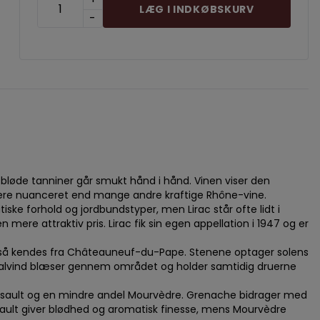
LÆG I INDKØBSKURV
-
bløde tanniner går smukt hånd i hånd. Vinen viser den
mere nuanceret end mange andre kraftige Rhône-vine.
ke forhold og jordbundstyper, men Lirac står ofte lidt i
ere attraktiv pris. Lirac fik sin egen appellation i 1947 og er
også kendes fra Châteauneuf-du-Pape. Stenene optager solens
tralvind blæser gennem området og holder samtidig druerne
nsault og en mindre andel Mourvèdre. Grenache bidrager med
sault giver blødhed og aromatisk finesse, mens Mourvèdre