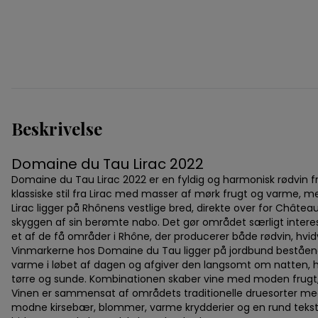
Beskrivelse
Domaine du Tau Lirac 2022
Domaine du Tau Lirac 2022 er en fyldig og harmonisk rødvin f
klassiske stil fra Lirac med masser af mørk frugt og varme
Lirac ligger på Rhônens vestlige bred, direkte over for Chât
skyggen af sin berømte nabo. Det gør området særligt interessa
et af de få områder i Rhône, der producerer både rødvin, hvid
Vinmarkerne hos Domaine du Tau ligger på jordbund beståend
varme i løbet af dagen og afgiver den langsomt om natten, 
tørre og sunde. Kombinationen skaber vine med moden frugt, 
Vinen er sammensat af områdets traditionelle druesorter m
modne kirsebær, blommer, varme krydderier og en rund tekstur