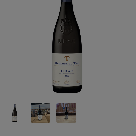
Danmark
Danmark
Riesling
Sangiovese
Frankrig
Frankrig
Tempranillo
Zinfandel
Georgien
Georgien
Italien
Italien
New Zealand
New Zealand
Portugal
Spanien
Spanien
Sydafrika
Sydafrika
Tyskland
Tyskland
USA
USA
Østrig
Østrig
Portvin
Dessertvin
Portugal
Danmark