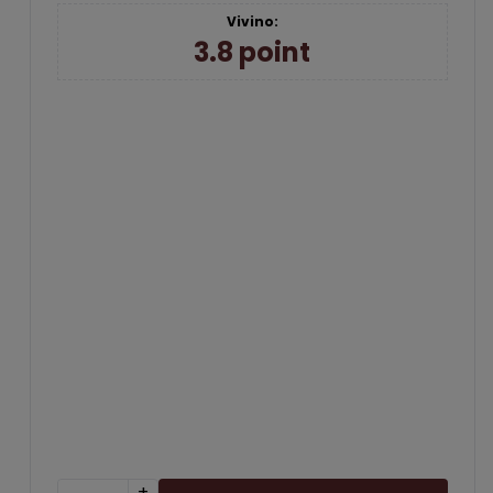
Georgien
der
Syrah
Vivino:
Italien
3.8 point
r
Spanien
Tyskland
Østrig
+