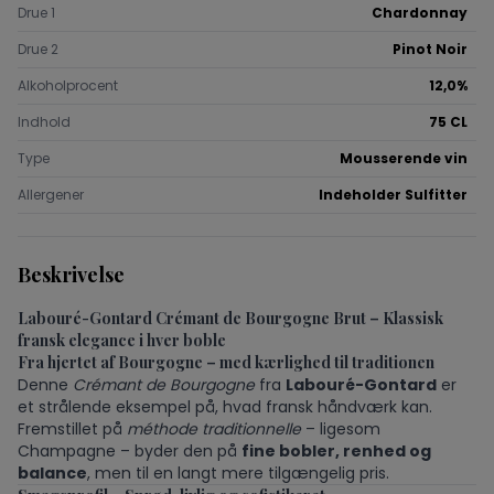
Drue 1
Chardonnay
Drue 2
Pinot Noir
Alkoholprocent
12,0%
Indhold
75 CL
Type
Mousserende vin
Allergener
Indeholder Sulfitter
Beskrivelse
Labouré-Gontard Crémant de Bourgogne Brut – Klassisk
fransk elegance i hver boble
Fra hjertet af Bourgogne – med kærlighed til traditionen
Denne
Crémant de Bourgogne
fra
Labouré-Gontard
er
et strålende eksempel på, hvad fransk håndværk kan.
Fremstillet på
méthode traditionnelle
– ligesom
Champagne – byder den på
fine bobler, renhed og
balance
, men til en langt mere tilgængelig pris.