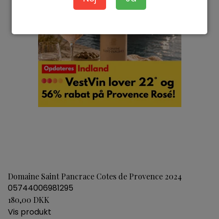
Domaine Saint Pancrace Cotes de Provence 2024
05744006981295
180,00 DKK
Vis produkt