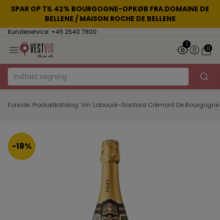
SPAR OP TIL 42% BOURGOGNE-OPKØB FRA DOMAINE DE
BELLENE / MAISON ROCHE DE BELLENE
Kundeservice: +45 2540 7800
1
0
Forside
/
Produktkatalog
/
Vin
/
Labouré-Gontard Crémant De Bourgogne 
-18%