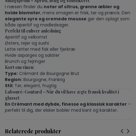
Smagsprofil – Sprød, livlig og sofistikeret
I næsen finder du
noter af citrus, grønne æbler og
hvide blomster
, mens smagen er frisk, tør og præcis. Den
elegante syre og cremede mousse
gør den oplagt som
både aperitif og madledsager.
Perfekt til enhver anledning
Aperitif og velkomst
Østers, rejer og sushi
Lette retter med fisk eller fjerkræ
Hvide asparges og salater
Brunch og fejringer
Kort om vinen:
Type:
Crémant de Bourgogne Brut
Region:
Bourgogne, Frankrig
Stil:
Tør, elegant, frugtig
Labouré-Gontard – Når du vil have ægte fransk kvalitet i
glasset
En Crémant med dybde, finesse og klassisk karakter
–
perfekt til dig, der elsker bobler med kant og karakter.
Relaterede produkter