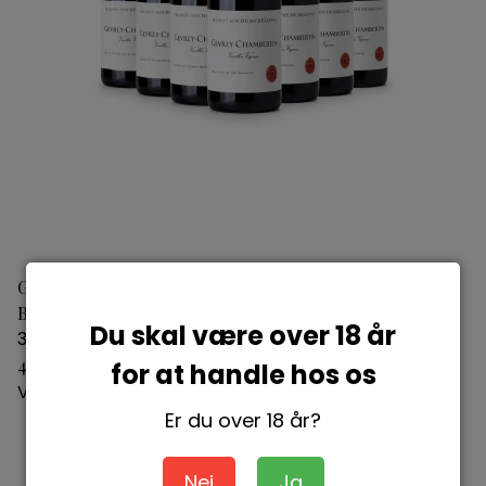
Gevrey Chambertin Vieilles Vignes Maison Roche de
Bellene 2021
Du skal være over 18 år
3760191285804
499,00 DKK
for at handle hos os
Vis produkt
Er du over 18 år?
Nej
Ja