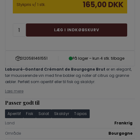
165,00 DKK
Stykpris v/ 1 stk.
LÆG I INDKØBSKURV
3120581461551
På lager – kun 4 stk. tilbage
Labouré-Gontard Crémant de Bourgogne Brut
er en elegant,
tør mousserende vin med fine bobler og noter af citrus og grønne
æbler. Perfekt som aperitif eller til fisk og skaldyr.
Læs mere
Passer godt til
Aperitif
Fisk
Salat
Skaldyr
Tapas
Land
Frankrig
Område
Bourgogne