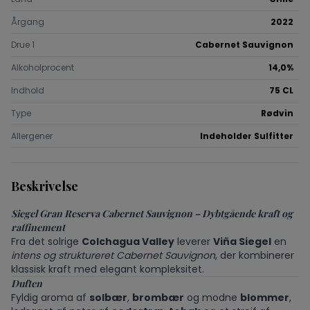
Årgang
2022
Drue 1
Cabernet Sauvignon
Alkoholprocent
14,0%
Indhold
75 CL
Type
Rødvin
Allergener
Indeholder Sulfitter
Beskrivelse
Siegel Gran Reserva Cabernet Sauvignon – Dybtgående kraft og
raffinement
Fra det solrige
Colchagua Valley
leverer
Viña Siegel
en
intens og struktureret Cabernet Sauvignon
, der kombinerer
klassisk kraft med elegant kompleksitet.
Duften
Fyldig aroma af
solbær
,
brombær
og modne
blommer
,