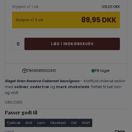
Stykpris v/ 1 stk.
129,00 DKK
89,95 DKK
Stykpris v/ 6 stk.
LÆG I INDKØBSKURV
7809585502410
På lager
Siegel Gran Reserva Cabernet Sauvignon
–
Kraftfuld chilensk rødvin
med
solbær
,
cedertræ
og
mørk chokolade
. Perfekt til bøf, lam
og vildt.
Læs mere
Passer godt til
Fjerkræ
Grill
Lam
Oksekød
Ost
Vildt
Land
Chile