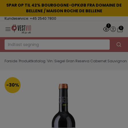
SPAR OP TIL 42% BOURGOGNE-OPKØB FRA DOMAINE DE
BELLENE / MAISON ROCHE DE BELLENE
Kundeservice: +45 2540 7800
1
0
Forside
/
Produktkatalog
/
Vin
/
Siegel Gran Reserva Cabernet Sauvignon
-30%