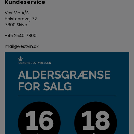
Kundeservice
VestVin A/S
Holstebrovej 72
7800 Skive
+45 2540 7800
mail@vestvin.dk