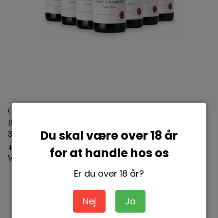
Gevrey Chambertin Vieilles Vignes Maison Roche de
Bellene 2021
Du skal være over 18 år
3760191285804
499,00 DKK
for at handle hos os
Vis produkt
Er du over 18 år?
Nej
Ja