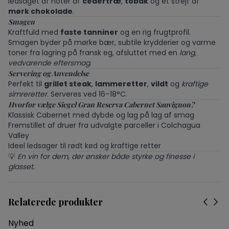
ledsaget af noter af
cedertræ
,
tobak
og et strejf af
mørk chokolade
.
Smagen
Kraftfuld med
faste tanniner
og en rig frugtprofil.
Smagen byder på mørke bær, subtile krydderier og varme
toner fra lagring på fransk eg, afsluttet med en
lang,
vedvarende eftersmag
.
Servering og Anvendelse
Perfekt til
grillet steak
,
lammeretter
,
vildt
og
kraftige
simreretter
. Serveres ved 16–18°C.
Hvorfor vælge Siegel Gran Reserva Cabernet Sauvignon?
Klassisk Cabernet med dybde og lag på lag af smag
Fremstillet af druer fra udvalgte parceller i Colchagua
Valley
Ideel ledsager til rødt kød og kraftige retter
💡
En vin for dem, der ønsker både styrke og finesse i
glasset.
Relaterede produkter
Nyhed