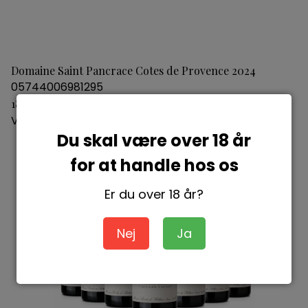
Domaine Saint Pancrace Cotes de Provence 2024
05744006981295
180,00 DKK
Vis produkt
Du skal være over 18 år
for at handle hos os
Er du over 18 år?
Nej
Ja