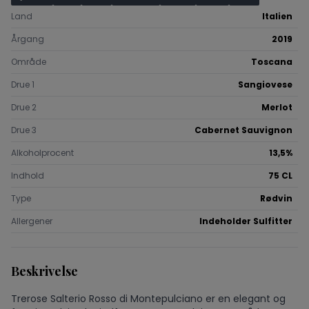
Land
Italien
Årgang
2019
Område
Toscana
Drue 1
Sangiovese
Drue 2
Merlot
Drue 3
Cabernet Sauvignon
Alkoholprocent
13,5%
Indhold
75 CL
Type
Rødvin
Allergener
Indeholder Sulfitter
Beskrivelse
Trerose Salterio Rosso di Montepulciano er en elegant og