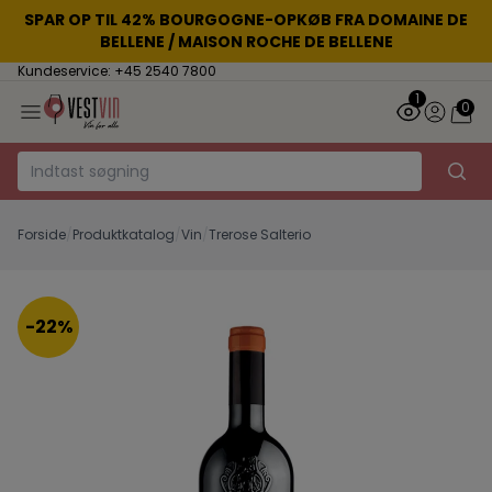
SPAR OP TIL 42% BOURGOGNE-OPKØB FRA DOMAINE DE
BELLENE / MAISON ROCHE DE BELLENE
Kundeservice: +45 2540 7800
1
0
Forside
/
Produktkatalog
/
Vin
/
Trerose Salterio
-22%