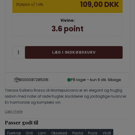
109,00 DKK
Stykpris v/ 1 stk.
Vivino:
3.6 point
LÆG I INDKØBSKURV
8000087285316
På lager – kun 6 stk. tilbage
Trerose Salterio Rosso di Montepulciano er en elegant og frugtig
rødvin med noter af røde frugter, krydderier og jordagtige nuancer.
En harmonisk og kompleks vin.
Læs mere
Passer godt til
Fjerkræ
Grill
Lam
Oksekød
Pasta
Pizza
Vildt