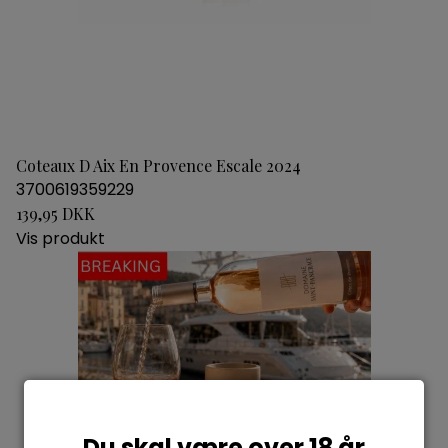
Coteaux D Aix En Provence Escale 2024
3700619359229
139,95 DKK
Vis produkt
Du skal være over 18 år