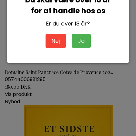
for at handle hos os
Er du over 18 år?
Nej
Ja
Domaine Saint Pancrace Cotes de Provence 2024
05744006981295
180,00 DKK
Vis produkt
Nyhed