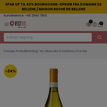
SPAR OP TIL 42% BOURGOGNE-OPKØB FRA DOMAINE DE
BELLENE / MAISON ROCHE DE BELLENE
Kundeservice: +45 2540 7800
1
0
Forside
/
Produktkatalog
/
Vin
/
Moscato D´Asti,Bosc D´La Rei
-24%