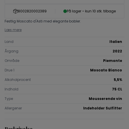
8002820002389
På lager – kun 10 stk. tilbage
Festlig Moscato d'Asti med elegante bobler.
Læs mere
Land
Italien
Årgang
2022
Område
Piemonte
Drue 1
Moscato Bianco
Alkoholprocent
5,5%
Indhold
75 CL
Type
Mousserende vin
Allergener
Indeholder Sulfitter