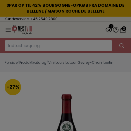
SPAR OP TIL 42% BOURGOGNE-OPKØB FRA DOMAINE DE
BELLENE / MAISON ROCHE DE BELLENE
Kundeservice: +45 2540 7800
1
0
Forside
/
Produktkatalog
/
Vin
/
Louis Latour Gevrey-Chambertin
-27%