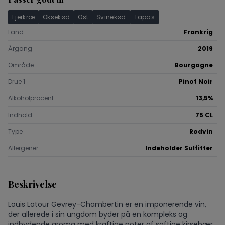
Fjerkræ
Oksekød
Ost
Svinekød
Tapas
Land
Frankrig
Årgang
2019
Område
Bourgogne
Drue 1
Pinot Noir
Alkoholprocent
13,5%
Indhold
75 CL
Type
Rødvin
Allergener
Indeholder Sulfitter
Beskrivelse
Louis Latour Gevrey-Chambertin er en imponerende vin,
der allerede i sin ungdom byder på en kompleks og
indbydende aroma med kraftige noter af saftige kirsebær