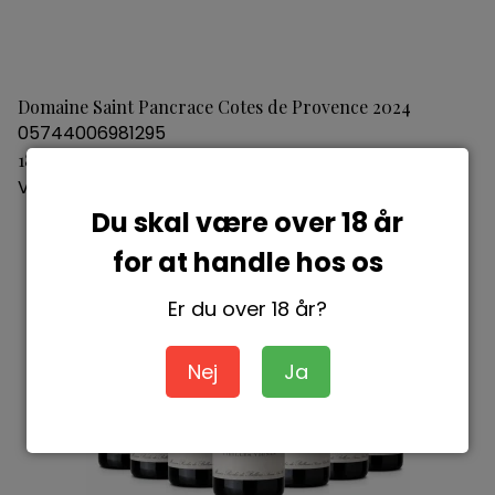
Domaine Saint Pancrace Cotes de Provence 2024
05744006981295
180,00 DKK
Vis produkt
Du skal være over 18 år
for at handle hos os
Er du over 18 år?
Nej
Ja