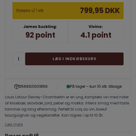
799,95 DKK
Stykpris v/ 1 stk.
James Suckling:
Vivino:
92 point
4.1 point
LÆG I INDKØBSKURV
3566921001856
På lager – kun 10 stk. tilbage
Louis Latour Gevrey-Chambertin er en ung, kompleks vin med noter
af kirsebær, skovbær, jord, peber og mokka. Intens smag med faste
tanniner og lang eftersmag. Perfekt til coq au vin, boeuf
bourguignon og vegetarretter. Kan lagres i op til 10 år.
Læs mere
Passer godt til