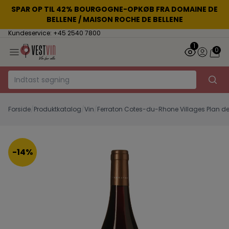
SPAR OP TIL 42% BOURGOGNE-OPKØB FRA DOMAINE DE
BELLENE / MAISON ROCHE DE BELLENE
Kundeservice: +45 2540 7800
1
0
Forside
/
Produktkatalog
/
Vin
/
Ferraton Cotes-du-Rhone Villages Plan de
-14%