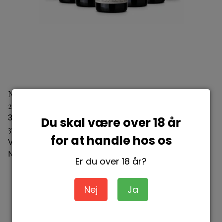
Nuits-Saint-Georges Vieilles Vignes Domaine de Bellene
2023
3760191280267
Du skal være over 18 år
378,00 DKK
for at handle hos os
Vis produkt
Nyhed
Er du over 18 år?
Nej
Ja