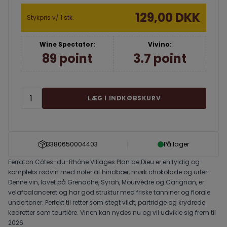
129,00 DKK
Stykpris v/ 1 stk.
Wine Spectator:
Vivino:
89 point
3.7 point
LÆG I INDKØBSKURV
3380650004403
På lager
Ferraton Côtes-du-Rhône Villages Plan de Dieu er en fyldig og
kompleks rødvin med noter af hindbær, mørk chokolade og urter.
Denne vin, lavet på Grenache, Syrah, Mourvèdre og Carignan, er
velafbalanceret og har god struktur med friske tanniner og florale
undertoner. Perfekt til retter som stegt vildt, partridge og krydrede
kødretter som tourtière. Vinen kan nydes nu og vil udvikle sig frem til
2026.