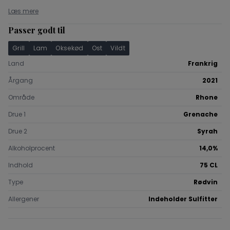
Læs mere
Passer godt til
Grill
Lam
Oksekød
Ost
Vildt
Land
Frankrig
Årgang
2021
Område
Rhone
Drue 1
Grenache
Drue 2
Syrah
Alkoholprocent
14,0%
Indhold
75 CL
Type
Rødvin
Allergener
Indeholder Sulfitter