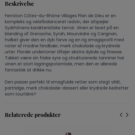
Beskrivelse
Ferraton Côtes-du-Rhône Villages Plan de Dieu er en
kompleks og velafbalanceret rødvin, der afspejler
Sydrhônens karakteristiske terroir. Vinen er lavet på en
blanding af Grenache, Syrah, Mourvèdre og Carignan,
hvilket giver den en dyb farve og en rig smagsprofil med
noter af modne hindbær, mørk chokolade og krydrede
urter. Florale undertoner tilføjer ekstra dybde og finesse.
Takket være sin friske syre og strukturerede tanniner har
vinen et stort lagringspotentiale, men den er allerede
fantastisk at drikke nu.
Den passer perfekt til smagfulde retter som stegt vildt,
partridge, mørk chokolade-dessert eller krydrede kødretter
som tourtière?
Relaterede produkter