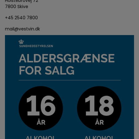
Holstebrovej 72
7800 Skive
+45 2540 7800
mail@vestvin.dk