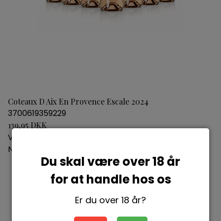
Coteaux D Aix En Provence Escale 2024
3700619359229
139,95 DKK
Vis produkt
Nyhed
Du skal være over 18 år
for at handle hos os
Er du over 18 år?