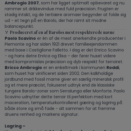
Ambrogio 2007
, som har ligget optimalt opbevaret og nu
rammer sit drikkevindue med fuld præcision. Frugten er
stadig intakt, og de tertiære aromaer begynder at folde sig
ud - et tegn på en Barolo, der har ramt sit modne
balancepunkt.
🏅
Produceret af en af Barolos mest respekterede navne
Paolo Scavino
er én af de mest anerkendte producenter i
Piemonte og har siden 1921 drevet familieejendommen
med base i Castiglione Falletto. I dag er det Enrico Scavino
- og hans døtre Enrica og Elisa – der fører huset videre
med kompromisløs præcision og dyb respekt for terroiret.
Bricco Ambrogio
er en enkeltmark i kommunen
Roddi
,
som huset har vinificeret siden 2002. Den kalkholdige
jordbund med fossil marne giver en særlig mineralsk profil
og et mere præcist, fokuseret udtryk end de klassiske
tungere Barolo-zoner som Serralunga eller Monforte. Paolo
Scavino udnytter dette terroir til perfektion med kort
maceration, temperaturkontrolleret gæring og lagring på
både store og små fade - alt sammen for at fremme
druens renhed og markens signatur.
Lagring –