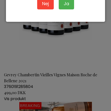
Nej
Ja
Gevrey Chambertin Vieilles Vignes Maison Roche de
Bellene 2021
3760191285804
499,00 DKK
Vis produkt