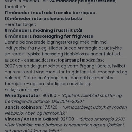
Vinen er modnet i alt
24 måneder på egetræsfade
,
fordelt på:
11 måneder i neutrale franske barriques
13 måneder i store slavonske botti
Herefter følger:
8 måneders modning i rustfrit stål
6 måneders flaskelagring før frigivelse
Denne balancerede lagringsstrategi med minimal
indflydelse fra ny eg, tillader Bricco Ambrogio at udtrykke
sin terroir-typiske finesse og Nebbiolos nuancer fuldt ud.
📅
2007 – en anmelderrost topårgang i moden fase
2007 var en tidligt modnet og varm årgang i Barolo, hvilket
har resulteret i vine med stor frugtintensitet, modenhed og
balance. Det er en årgang, der i dag drikkes med stor
fornøjelse – og som stadig kan udvikle sig.
Vintagevurderinger:
Wine Spectator
: 96/100 –
“Opulent, silkeblød struktur og
fremragende balance. Drik 2014–2030.”
Jancis Robinson
: 17,5/20 –
“Uimodståeligt udtryk af moden
Nebbiolo. Åben og harmonisk.”
Vinous / Antonio Galloni
: 92/100 –
“Bricco Ambrogio 2007
viser Nebbiolo med balance, koncentration og en sjældent
set aromatisk kompleksitet.”