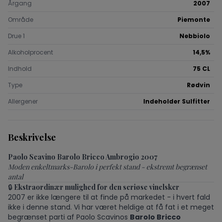
Årgang
2007
Område
Piemonte
Drue 1
Nebbiolo
Alkoholprocent
14,5%
Indhold
75 CL
Type
Rødvin
Allergener
Indeholder Sulfitter
Beskrivelse
Paolo Scavino Barolo Bricco Ambrogio 2007
Moden enkeltmarks-Barolo i perfekt stand - ekstremt begrænset
antal
🔒
Ekstraordinær mulighed for den seriøse vinelsker
2007 er ikke længere til at finde på markedet - i hvert fald
ikke i denne stand. Vi har været heldige at få fat i et meget
begrænset parti af Paolo Scavinos
Barolo Bricco