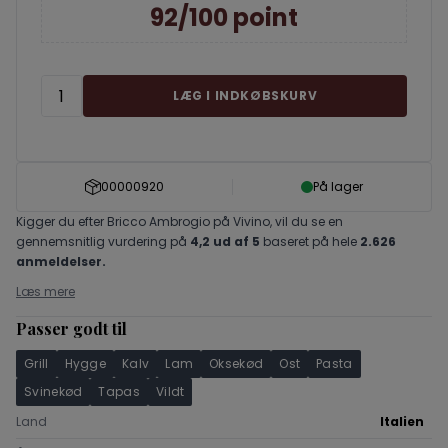
92/100 point
LÆG I INDKØBSKURV
00000920
På lager
Kigger du efter Bricco Ambrogio på Vivino, vil du se en
gennemsnitlig vurdering på
4,2 ud af 5
baseret på hele
2.626
anmeldelser.
Læs mere
Passer godt til
Grill
Hygge
Kalv
Lam
Oksekød
Ost
Pasta
Svinekød
Tapas
Vildt
Land
Italien