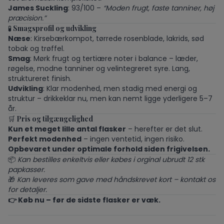
James Suckling
: 93/100 –
“Moden frugt, faste tanniner, høj
præcision.”
🧪
Smagsprofil og udvikling
Næse
: Kirsebærkompot, tørrede rosenblade, lakrids, sød
tobak og trøffel.
Smag
: Mørk frugt og tertiære noter i balance – læder,
røgelse, modne tanniner og velintegreret syre. Lang,
struktureret finish.
Udvikling
: Klar modenhed, men stadig med energi og
struktur – drikkeklar nu, men kan nemt ligge yderligere 5–7
år.
🛒
Pris og tilgængelighed
Kun et meget lille antal flasker
– herefter er det slut.
Perfekt modenhed
– ingen ventetid, ingen risiko.
Opbevaret under optimale forhold siden frigivelsen.
📦
Kan bestilles enkeltvis eller købes i orginal ubrudt 12 stk
papkasser.
🎁
Kan leveres som gave med håndskrevet kort – kontakt os
for detaljer.
👉 Køb nu – før de sidste flasker er væk.