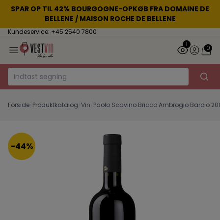
SPAR OP TIL 42% BOURGOGNE-OPKØB FRA DOMAINE DE
BELLENE / MAISON ROCHE DE BELLENE
Kundeservice: +45 2540 7800
1
0
Forside
/
Produktkatalog
/
Vin
/
Paolo Scavino Bricco Ambrogio Barolo 20
-44%