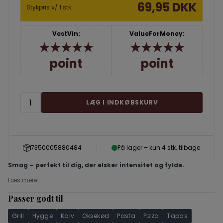
69,95 DKK
Stykpris v/ 1 stk.
VestVin:
ValueForMoney:
★★★★★
★★★★★
point
point
LÆG I INDKØBSKURV
7350005880484
På lager – kun 4 stk. tilbage
Smag – perfekt til dig, der elsker intensitet og fylde.
Læs mere
Passer godt til
Grill
Hygge
Kalv
Oksekød
Pasta
Pizza
Tapas