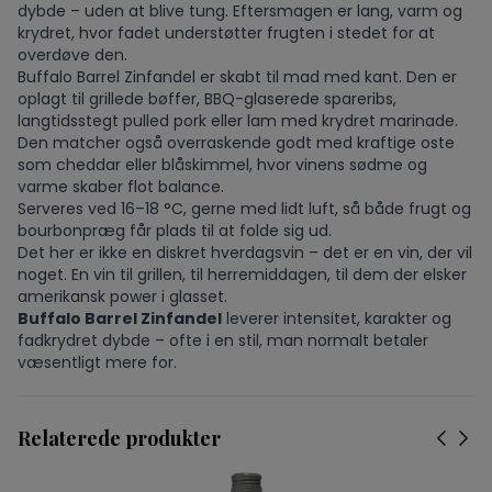
dybde – uden at blive tung. Eftersmagen er lang, varm og
krydret, hvor fadet understøtter frugten i stedet for at
overdøve den.
Buffalo Barrel Zinfandel er skabt til mad med kant. Den er
oplagt til grillede bøffer, BBQ-glaserede spareribs,
langtidsstegt pulled pork eller lam med krydret marinade.
Den matcher også overraskende godt med kraftige oste
som cheddar eller blåskimmel, hvor vinens sødme og
varme skaber flot balance.
Serveres ved 16–18 °C, gerne med lidt luft, så både frugt og
bourbonpræg får plads til at folde sig ud.
Det her er ikke en diskret hverdagsvin – det er en vin, der vil
noget. En vin til grillen, til herremiddagen, til dem der elsker
amerikansk power i glasset.
Buffalo Barrel Zinfandel
leverer intensitet, karakter og
fadkrydret dybde – ofte i en stil, man normalt betaler
væsentligt mere for.
Relaterede produkter