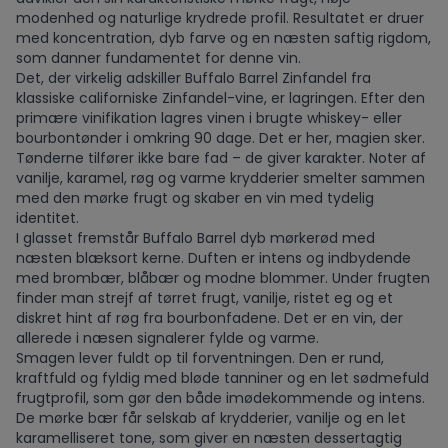
modenhed og naturlige krydrede profil. Resultatet er druer
med koncentration, dyb farve og en næsten saftig rigdom,
som danner fundamentet for denne vin.
Det, der virkelig adskiller Buffalo Barrel Zinfandel fra
klassiske californiske Zinfandel-vine, er lagringen. Efter den
primære vinifikation lagres vinen i brugte whiskey- eller
bourbontønder i omkring 90 dage. Det er her, magien sker.
Tønderne tilfører ikke bare fad – de giver karakter. Noter af
vanilje, karamel, røg og varme krydderier smelter sammen
med den mørke frugt og skaber en vin med tydelig
identitet.
I glasset fremstår Buffalo Barrel dyb mørkerød med
næsten blæksort kerne. Duften er intens og indbydende
med brombær, blåbær og modne blommer. Under frugten
finder man strejf af tørret frugt, vanilje, ristet eg og et
diskret hint af røg fra bourbonfadene. Det er en vin, der
allerede i næsen signalerer fylde og varme.
Smagen lever fuldt op til forventningen. Den er rund,
kraftfuld og fyldig med bløde tanniner og en let sødmefuld
frugtprofil, som gør den både imødekommende og intens.
De mørke bær får selskab af krydderier, vanilje og en let
karamelliseret tone, som giver en næsten dessertagtig