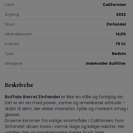
Land
Californien
Årgang
2022
Drue 1
Zinfandel
Alkoholprocent
14,5%
Indhold
75 CL
Type
Rødvin
Allergener
Indeholder Sulfitter
Beskrivelse
Buffalo Barrel Zinfandel
er ikke en stille og forsigtig vin.
Det er en vin med power, varme og amerikansk attitude –
skabt til dem, der elsker intensitet, fylde og markant smag i
glasset.
Druerne kommer fra solrige vinområder i Californien, hvor
Zinfandel-druen trives i varme dage og kølige nætter. Her
udvikler den sin karakteristiske mørke frugt, høje