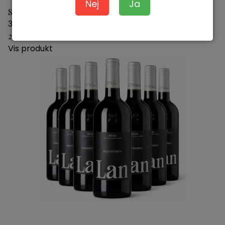
Nej
Ja
Savigny Les Beaune Domaine de Bellene 2023
3760191286283
259,00 DKK
Vis produkt