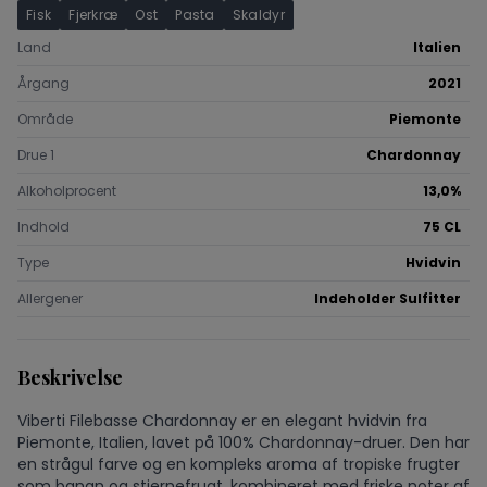
Fisk
Fjerkræ
Ost
Pasta
Skaldyr
Land
Italien
Årgang
2021
Område
Piemonte
Drue 1
Chardonnay
Alkoholprocent
13,0%
Indhold
75 CL
Type
Hvidvin
Allergener
Indeholder Sulfitter
Beskrivelse
Viberti Filebasse Chardonnay er en elegant hvidvin fra
Piemonte, Italien, lavet på 100% Chardonnay-druer. Den har
en strågul farve og en kompleks aroma af tropiske frugter
som banan og stjernefrugt, kombineret med friske noter af