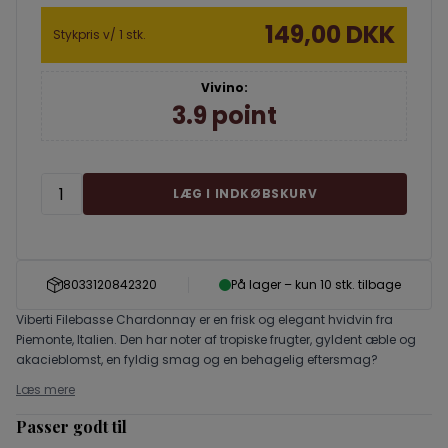
149,00 DKK
Stykpris v/ 1 stk.
Vivino:
3.9 point
LÆG I INDKØBSKURV
8033120842320
På lager – kun 10 stk. tilbage
Viberti Filebasse Chardonnay er en frisk og elegant hvidvin fra
Piemonte, Italien. Den har noter af tropiske frugter, gyldent æble og
akacieblomst, en fyldig smag og en behagelig eftersmag?
Læs mere
Passer godt til