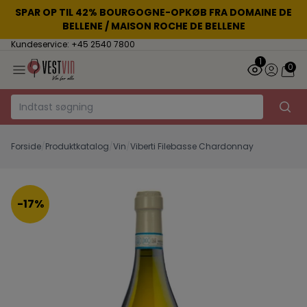
SPAR OP TIL 42% BOURGOGNE-OPKØB FRA DOMAINE DE
BELLENE / MAISON ROCHE DE BELLENE
Kundeservice: +45 2540 7800
1
0
Forside
/
Produktkatalog
/
Vin
/
Viberti Filebasse Chardonnay
-17%