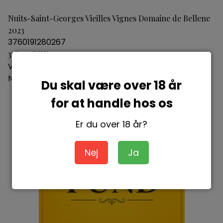
Nuits-Saint-Georges Vieilles Vignes Domaine de Bellene
2023
3760191280267
378,00 DKK
Vis produkt
Nyhed
Du skal være over 18 år
for at handle hos os
Er du over 18 år?
Nej
Ja