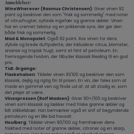
Anmeldelser:
WineWherever (Rasmus Christensen)
: Giver vinen 92
point og beskriver den som "frisk og sommerlig" med noter
af citrusfrugter, syltede ingefær og grønne æbler. Vinen
har en cremet tekstur og en prikkende syre, der gør den
både frisk og sommerlig.
Mad & Monopolet
: Også 92 point. Ros vinen for dens
dybde og brede duftpalette, der inkluderer citrus, blomster,
ananas og tropisk frugt, samt et hint af petroleum. En
fremragende hvidvin, der tilbyder klassisk Riesling til en god
pris.
Tidl. årgange:
Flaskehalsen
: Tildeler vinen 91/100 og beskriver den som
klassisk, dejlig og rigtig fin til prisen. En vin, der føles som at
møde en gammel ven og finde ud af, at alt stadig er, som
det plejer at være.
Vinexpressen (Rolf Madsen)
: Giver 90+/100 og beskriver
vinen som klassisk og lækker med friske grønne æbler og
lidt stikkelsbær. Han bemærker også et snif af begyndende
petroleum og en lille bid havsalt.
Houlberg
: Tildeler vinen 90/100 og fremhæver dens
friskhed med noter af grønne æbler, citroner og en skarp,