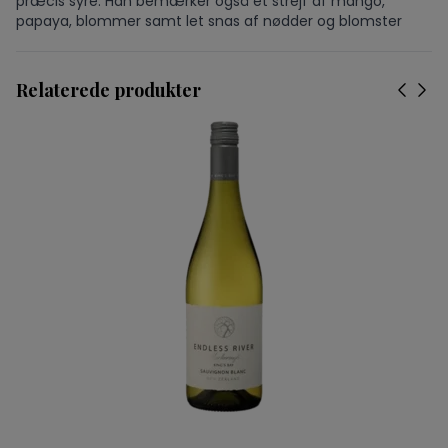
præcis syre. Han bemærker også et strejf af mango,
papaya, blommer samt let snas af nødder og blomster
Relaterede produkter