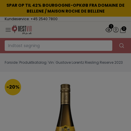
SPAR OP TIL 42% BOURGOGNE-OPKØB FRA DOMAINE DE
BELLENE / MAISON ROCHE DE BELLENE
Kundeservice: +45 2540 7800
1
0
Forside
/
Produktkatalog
/
Vin
/
Gustave Lorentz Riesling Reserve 2023
-20%