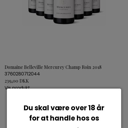
Domaine Belleville Mercurey Champ Roin 2018
3760280712044
239,00 DKK
Vis produkt
Du skal være over 18 år
for at handle hos os