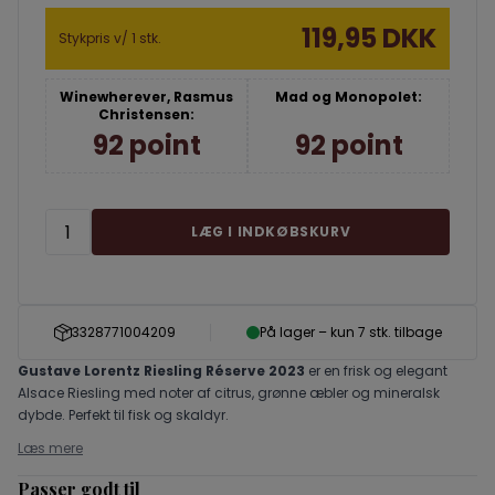
119,95 DKK
Stykpris v/ 1 stk.
Winewherever, Rasmus
Mad og Monopolet:
Christensen:
92 point
92 point
LÆG I INDKØBSKURV
3328771004209
På lager – kun 7 stk. tilbage
Gustave Lorentz Riesling Réserve 2023
er en frisk og elegant
Alsace Riesling med noter af citrus, grønne æbler og mineralsk
dybde. Perfekt til fisk og skaldyr.
Læs mere
Passer godt til