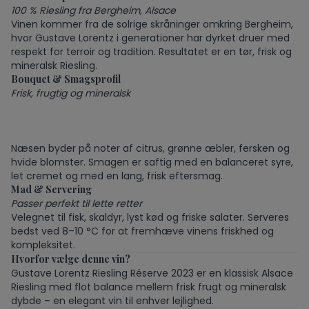
100 % Riesling fra Bergheim, Alsace
Vinen kommer fra de solrige skråninger omkring Bergheim,
hvor Gustave Lorentz i generationer har dyrket druer med
respekt for terroir og tradition. Resultatet er en tør, frisk og
mineralsk Riesling.
Bouquet & Smagsprofil
Frisk, frugtig og mineralsk
Næsen byder på noter af citrus, grønne æbler, fersken og
hvide blomster. Smagen er saftig med en balanceret syre,
let cremet og med en lang, frisk eftersmag.
Mad & Servering
Passer perfekt til lette retter
Velegnet til fisk, skaldyr, lyst kød og friske salater. Serveres
bedst ved 8–10 °C for at fremhæve vinens friskhed og
kompleksitet.
Hvorfor vælge denne vin?
Gustave Lorentz Riesling Réserve 2023 er en klassisk Alsace
Riesling med flot balance mellem frisk frugt og mineralsk
dybde – en elegant vin til enhver lejlighed.