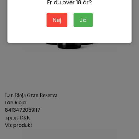
Er du over 18 år?
Nej
Ja
Lan Rioja Gran Reserva
Lan Rioja
8413472059117
149,95 DKK
Vis produkt