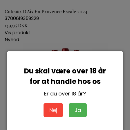
Coteaux D Aix En Provence Escale 2024
3700619359229
139,95 DKK
Vis produkt
Nyhed
Du skal være over 18 år
for at handle hos os
Er du over 18 år?
Nej
Ja