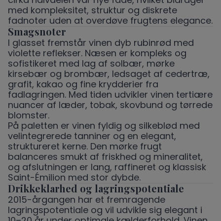
med kompleksitet, struktur og diskrete
fadnoter uden at overdøve frugtens elegance.
Smagsnoter
I glasset fremstår vinen dyb rubinrød med
violette reflekser. Næsen er kompleks og
sofistikeret med lag af solbær, mørke
kirsebær og brombær, ledsaget af cedertræ,
grafit, kakao og fine krydderier fra
fadlagringen. Med tiden udvikler vinen tertiære
nuancer af læder, tobak, skovbund og tørrede
blomster.
På paletten er vinen fyldig og silkeblød med
velintegrerede tanniner og en elegant,
struktureret kerne. Den mørke frugt
balanceres smukt af friskhed og mineralitet,
og afslutningen er lang, raffineret og klassisk
Saint-Émilion med stor dybde.
Drikkeklarhed og lagringspotentiale
2015-årgangen har et fremragende
lagringspotentiale og vil udvikle sig elegant i
10–20 år under optimale kælderforhold. Vinen