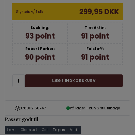
299,95 DKK
Stykpris v/ 1 stk.
Suckling:
Tim Aktin:
93 point
91 point
Robert Parker:
Falstaff:
90 point
91 point
LÆG I INDKØBSKURV
3760112150747
På lager – kun 6 stk. tilbage
Passer godt til
Lam
Oksekød
Ost
Tapas
Vildt