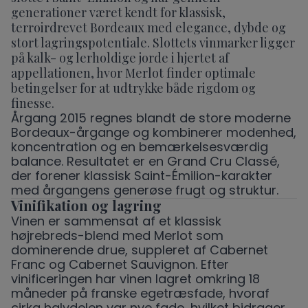
generationer været kendt for klassisk,
terroirdrevet Bordeaux med elegance, dybde og
stort lagringspotentiale. Slottets vinmarker ligger
på kalk- og lerholdige jorde i hjertet af
appellationen, hvor Merlot finder optimale
betingelser for at udtrykke både rigdom og
finesse.
Årgang 2015 regnes blandt de store moderne
Bordeaux-årgange og kombinerer modenhed,
koncentration og en bemærkelsesværdig
balance. Resultatet er en Grand Cru Classé,
der forener klassisk Saint-Émilion-karakter
med årgangens generøse frugt og struktur.
Vinifikation og lagring
Vinen er sammensat af et klassisk
højrebreds-blend med Merlot som
dominerende drue, suppleret af Cabernet
Franc og Cabernet Sauvignon. Efter
vinificeringen har vinen lagret omkring 18
måneder på franske egetræsfade, hvoraf
cirka halvdelen var nye fade, hvilket bidrager