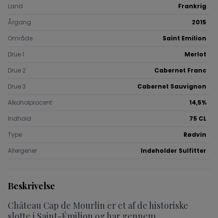
Land
Frankrig
Årgang
2015
Område
Saint Emilion
Drue 1
Merlot
Drue 2
Cabernet Franc
Drue 3
Cabernet Sauvignon
Alkoholprocent
14,5%
Indhold
75 CL
Type
Rødvin
Allergener
Indeholder Sulfitter
Beskrivelse
Château Cap de Mourlin er et af de historiske
slotte i Saint-Émilion og har gennem